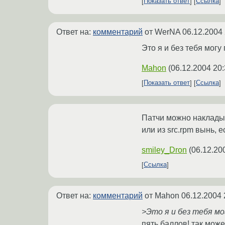
Показать ответ
Ссылка
Ответ на:
комментарий
от WerNA
06.12.2004 
Это я и без тебя могу
Mahon
(
06.12.2004 20:
Показать ответ
Ссылка
Патчи можно накладыв
или из src.rpm вынь, е
smiley_Dron
(
06.12.20
Ссылка
Ответ на:
комментарий
от Mahon
06.12.2004 
>Это я и без тебя мо
пять баллов! так може