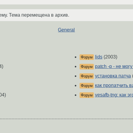
ему. Тема перемещена в архив.
General
lids
(2003)
Форум
4)
patch -p - не мог
Форум
установка патча
Форум
как пропатчить в
Форум
04)
vesafb-tng: как э
Форум