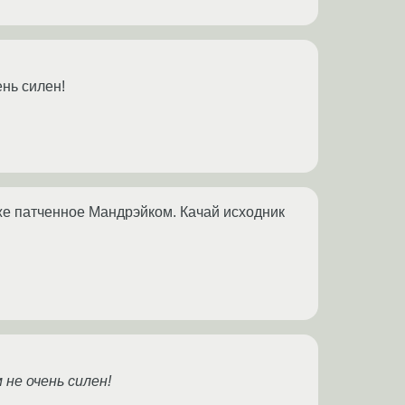
ень силен!
уже патченное Мандрэйком. Качай исходник
 не очень силен!