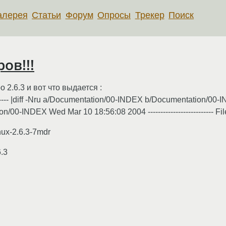
алерея
Статьи
Форум
Опросы
Трекер
Поиск
ов!!!
 2.6.3 и вот что выдается :
----------- |diff -Nru a/Documentation/00-INDEX b/Documentation/
0-INDEX Wed Mar 10 18:56:08 2004 -------------------------- File
inux-2.6.3-7mdr
6.3