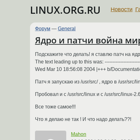
LINUX.ORG.RU
Новости
Г
Форум
—
General
Ядро и патчи война мир
Подскажите что делать! я ставлю патч на ядро
The text leading up to this was: ---------------
Wed Mar 10 18:56:08 2004 |+++ b/Documentation/0
Патч я запускаю из /usr/src/ , ядро в /usr/src/l
Пробовал и с /usr/src/linux и с /usr/src/linux-2.
Все тоже самое!!!
Что я делаю не так ! И что надо делать??!
Mahon