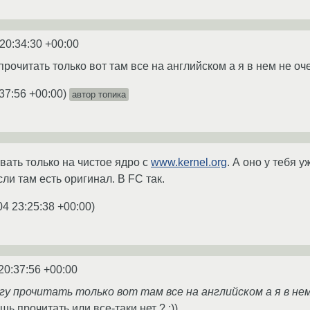
20:34:30 +00:00
 прочитать только вот там все на английском а я в нем не оч
37:56 +00:00
)
автор топика
ать только на чистое ядро с
www.kernel.org
. А оно у тебя 
сли там есть оригинал. В FC так.
04 23:25:38 +00:00
)
20:37:56 +00:00
гу прочитать только вот там все на английском а я в нем
шь прочитать или все-таки нет ? ;))