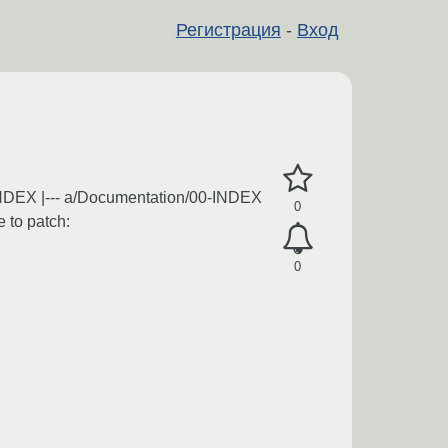
Регистрация
-
Вход
00-INDEX |--- a/Documentation/00-INDEX
0
 to patch:
0