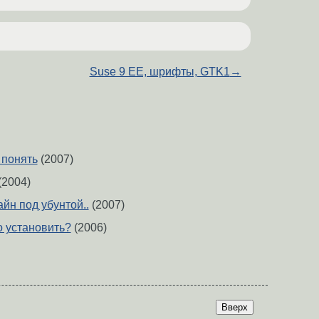
Suse 9 EE, шрифты, GTK1
→
у понять
(2007)
(2004)
айн под убунтой..
(2007)
го установить?
(2006)
Вверх