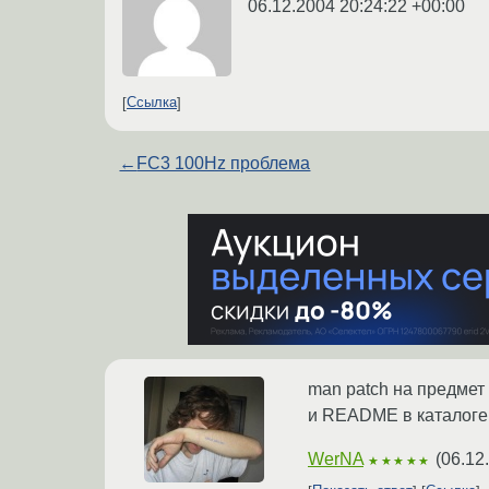
06.12.2004 20:24:22 +00:00
Ссылка
←
FC3 100Hz проблема
man patch на предмет
и README в каталоге 
WerNA
(
06.12
★★★★★