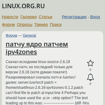
LINUX.ORG.RU
Новости
Галерея
Статьи
Регистрация
-
Вход
Форум
Опросы
Трекер
Поиск
Форум
—
General
патчу ядро патчем
ipv4zones
Скачал исходники linux-source-2.6.18
Скачал патч, но последний только для
0
версии 2.6.16 (хотя думаю покатит)
Разархивировал сначала патч в /usr/src/
далее: server:/usr/src# patch <
0
/home/shart/linux-2.6.16-ipv4zones-0.1.2.patch
can't find file to patch at input line 4 Perhaps you
should have used the -p or --strip option? The text
leading up to this was: -------------------------- |diff -Nru