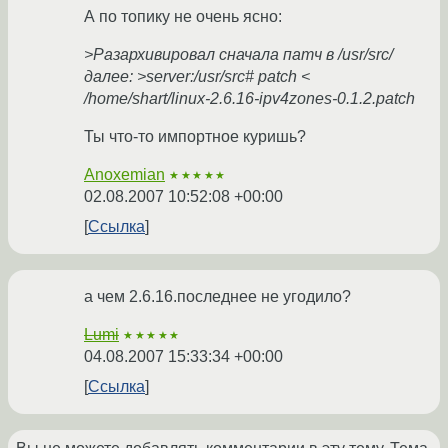
А по топику не очень ясно:
>Разархивировал сначала патч в /usr/src/
далее: >server:/usr/src# patch <
/home/shart/linux-2.6.16-ipv4zones-0.1.2.patch
Ты что-то импортное куришь?
Anoxemian
★★★★★
02.08.2007 10:52:08 +00:00
Ссылка
а чем 2.6.16.последнее не угодило?
Lumi
★★★★★
04.08.2007 15:33:34 +00:00
Ссылка