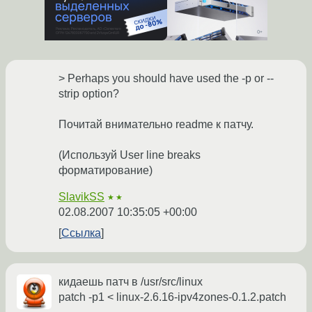
> Perhaps you should have used the -p or --
strip option?
Почитай внимательно readme к патчу.
(Используй User line breaks
форматирование)
SlavikSS
★★
02.08.2007 10:35:05 +00:00
Ссылка
кидаешь патч в /usr/src/linux
patch -p1 < linux-2.6.16-ipv4zones-0.1.2.patch