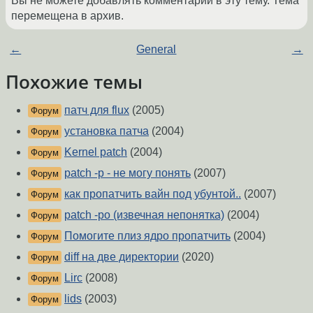
Вы не можете добавлять комментарии в эту тему. Тема
перемещена в архив.
←
General
→
Похожие темы
патч для flux
(2005)
Форум
установка патча
(2004)
Форум
Kernel patch
(2004)
Форум
patch -p - не могу понять
(2007)
Форум
как пропатчить вайн под убунтой..
(2007)
Форум
patch -po (извечная непонятка)
(2004)
Форум
Помогите плиз ядро пропатчить
(2004)
Форум
diff на две директории
(2020)
Форум
Lirc
(2008)
Форум
lids
(2003)
Форум