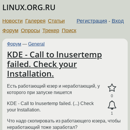
LINUX.ORG.RU
Новости
Галерея
Статьи
Регистрация
-
Вход
Форум
Опросы
Трекер
Поиск
Форум
—
General
KDE - Call to lnusertemp
failed. Check your
Installation.
Есть работающий юзер и неработающий, у
которого при запуске пишется
0
KDE - Call to lnusertemp failed. (...) Check
your Installation.
1
Что надо скопировать из работающего юзера, чтобы
неработающий тоже заработал?