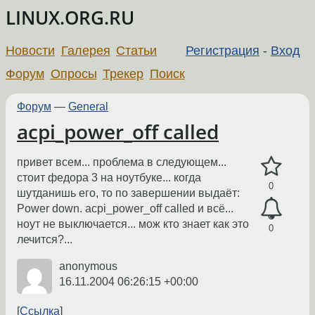
LINUX.ORG.RU
Новости
Галерея
Статьи
Регистрация
-
Вход
Форум
Опросы
Трекер
Поиск
Форум
—
General
acpi_power_off called
привет всем... проблема в следующем...
стоит федора 3 на ноутбуке... когда
0
шутданишь его, то по завершении выдаёт:
Power down. acpi_power_off called и всё...
ноут не выключается... мож кто знает как это
0
лечится?...
anonymous
16.11.2004 06:26:15 +00:00
Ссылка