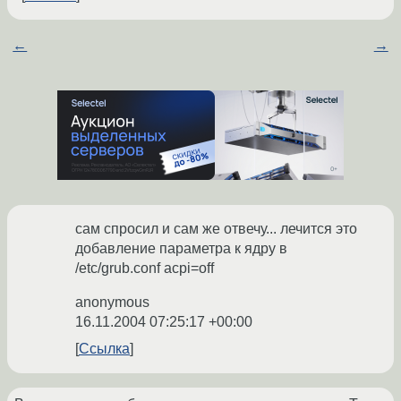
←
→
сам спросил и сам же отвечу... лечится это
добавление параметра к ядру в
/etc/grub.conf acpi=off
anonymous
16.11.2004 07:25:17 +00:00
Ссылка