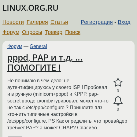
LINUX.ORG.RU
Новости
Галерея
Статьи
Регистрация
-
Вход
Форум
Опросы
Трекер
Поиск
Форум
—
General
pppd, PAP и т.д. ...
ПОМОГИТЕ !
Не понимаю в чем дело: не
аутентифицируюсь у своего ISP ! Пробовал
0
и в ручную (minicom+pppd) и KPPP. pap-
secret вроде сконфигурировал, может что-то
не так с /etc/ppp/configure ? Пришлите плз
0
кто-нить типичные настройки в
/etc/ppp/configure. PS Как определить, что провайдер
требует PAP? а может CHAP? Спасибо.