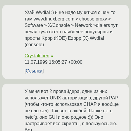
Узай Wvdial :) и не надо мучиться с чем то
там www.linuxberg.com > choose proxy >
Software > X/Console > Network >dialers тут
целая куча всего наиболее популярны и
просты Kppp (KDE) Ezppp (X) Wvdial
(console)
Crystalchen
★
11.07.1999 16:05:27 +00:00
Ссылка
У меня вот 2 провайдера, один из них
использует UNIX авторизацию, другой PAP
(чтобы кто-то использовал CHAP я вообще
не слыхал). Так вот, в любой Шапке есть
netcfg, оно GUI и оно родное :))) Оно
настраивает все скрипты, я пользуюсь ею.
Вот.