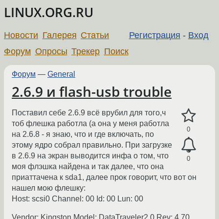
LINUX.ORG.RU
Новости
Галерея
Статьи
Регистрация
-
Вход
Форум
Опросы
Трекер
Поиск
Форум
—
General
2.6.9 и flash-usb trouble
Поставил себе 2.6.9 всё врубил для того,ч
тоб флешка работла (а она у меня работла
0
на 2.6.8 - я знаю, что и где включать, по
этому ядро собрал правильно. При загрузке
в 2.6.9 на экран выводится инфа о том, что
0
моя флэшка найдена и так далее, что она
приаттачена к sda1, далее прок говорит, что вот он
нашел мою флешку:
Host: scsi0 Channel: 00 Id: 00 Lun: 00
Vendor: Kingston Model: DataTraveler2.0 Rev: 4.70