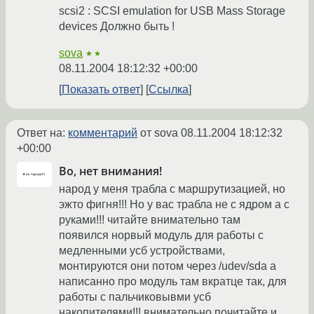
scsi2 : SCSI emulation for USB Mass Storage
devices Должно быть !
sova
★★
08.11.2004 18:12:32 +00:00
Показать ответ
Ссылка
Ответ на:
комментарий
от sova
08.11.2004 18:12:32
+00:00
Во, нет внимания!
народ у меня трабла с маршрутизацией, но
эжто фигня!!! Но у вас трабла не с ядром а с
руками!!! читайте внимательно там
появился норвый модуль для работы с
медленными усб устройствами,
монтируются они потом через /udev/sda а
написанно про модуль там вкратце так, для
работы с пальчиковывми усб
накопителями!!! внимательно почитайте и