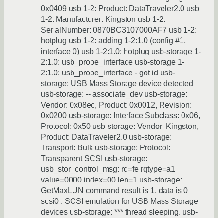
0x0409 usb 1-2: Product: DataTraveler2.0 usb
1-2: Manufacturer: Kingston usb 1-2:
SerialNumber: 0870BC3107000AF7 usb 1-2:
hotplug usb 1-2: adding 1-2:1.0 (config #1,
interface 0) usb 1-2:1.0: hotplug usb-storage 1-
2:1.0: usb_probe_interface usb-storage 1-
2:1.0: usb_probe_interface - got id usb-
storage: USB Mass Storage device detected
usb-storage: -- associate_dev usb-storage:
Vendor: 0x08ec, Product: 0x0012, Revision:
0x0200 usb-storage: Interface Subclass: 0x06,
Protocol: 0x50 usb-storage: Vendor: Kingston,
Product: DataTraveler2.0 usb-storage:
Transport: Bulk usb-storage: Protocol:
Transparent SCSI usb-storage:
usb_stor_control_msg: rq=fe rqtype=a1
value=0000 index=00 len=1 usb-storage:
GetMaxLUN command result is 1, data is 0
scsi0 : SCSI emulation for USB Mass Storage
devices usb-storage: *** thread sleeping. usb-