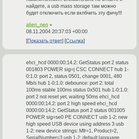
найдете, а usb mass storage там можно
будет отключить если вклбчить эту фичу!!!
alien_neo
★
08.11.2004 20:37:03 +00:00
Показать ответ
Ссылка
ehci_hcd 0000:00:14.2: GetStatus port 2 status
001803 POWER sig=j CSC CONNECT hub 1-
0:1.0: port 2, status 0501, change 0001, 480
Mb/s hub 1-0:1.0: debounce: port 2: total
100ms stable 100ms status 0x501 hub 1-0:1.0:
port 2 not reset yet, waiting 50ms ehci_hcd
0000:00:14.2: port 2 high speed ehci_hcd
0000:00:14.2: GetStatus port 2 status 001005
POWER sig=se0 PE CONNECT usb 1-2: new
high speed USB device using address 3 usb
1-2: new device strings: Mfr=1, Product=2,
SerialNumber=3 usb 1-2: default language