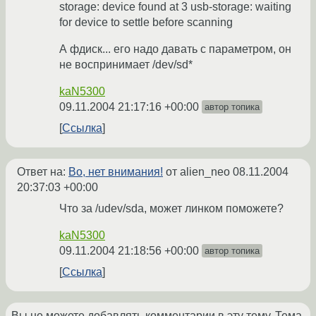
storage: device found at 3 usb-storage: waiting
for device to settle before scanning
А фдиск... его надо давать с параметром, он
не воспринимает /dev/sd*
kaN5300
09.11.2004 21:17:16 +00:00
автор топика
Ссылка
Ответ на:
Во, нет внимания!
от alien_neo
08.11.2004
20:37:03 +00:00
Что за /udev/sda, может линком поможете?
kaN5300
09.11.2004 21:18:56 +00:00
автор топика
Ссылка
Вы не можете добавлять комментарии в эту тему. Тема