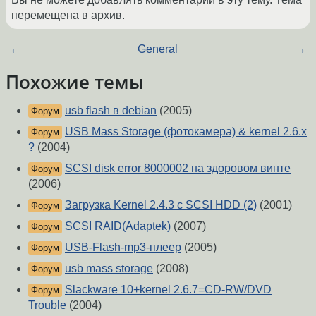
перемещена в архив.
←
General
→
Похожие темы
usb flash в debian
(2005)
Форум
USB Mass Storage (фотокамера) & kernel 2.6.x
Форум
?
(2004)
SCSI disk error 8000002 на здоровом винте
Форум
(2006)
Загрузка Kernel 2.4.3 c SCSI HDD (2)
(2001)
Форум
SCSI RAID(Adaptek)
(2007)
Форум
USB-Flash-mp3-плеер
(2005)
Форум
usb mass storage
(2008)
Форум
Slackware 10+kernel 2.6.7=CD-RW/DVD
Форум
Trouble
(2004)