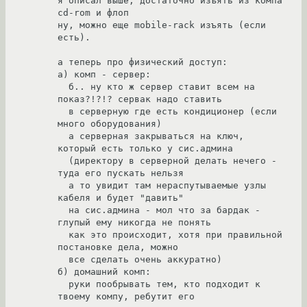
я описал выше, достаточно изъять из компа 
cd-rom и флоп

ну, можно еще mobile-rack изъять (если 
есть).

а теперь про физический доступ:

а) комп - сервер:

  б.. ну кто ж сервер ставит всем на 
показ?!?!? сервак надо ставить

  в серверную где есть кондиционер (если 
много оборудования)

  а серверная закрываться на ключ, 
который есть только у сис.админа

  (директору в серверной делать нечего - 
туда его пускать нельзя

  а то увидит там нераспутываемые узлы 
кабеля и будет "давить"

  на сис.админа - мол что за бардак - 
глупый ему никогда не понять

  как это происходит, хотя при правильной 
постановке дела, можно

  все сделать очень аккуратно)

б) домашний комп:

  руки пообрывать тем, кто подходит к 
твоему компу, ребутит его
