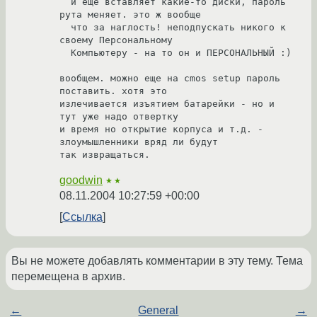
  и еще вставляет какие-то диски, пароль 
рута меняет. это ж вообще

  что за наглость! неподпускать никого к 
своему Персональному

  Компьютеру - на то он и ПЕРСОНАЛЬНЫЙ :)

вообщем. можно еще на cmos setup пароль 
поставить. хотя это

излечивается изъятием батарейки - но и 
тут уже надо отвертку

и время но открытие корпуса и т.д. - 
злоумышленники вряд ли будут

так извращаться.
goodwin
★★
08.11.2004 10:27:59 +00:00
Ссылка
Вы не можете добавлять комментарии в эту тему. Тема
перемещена в архив.
←
General
→