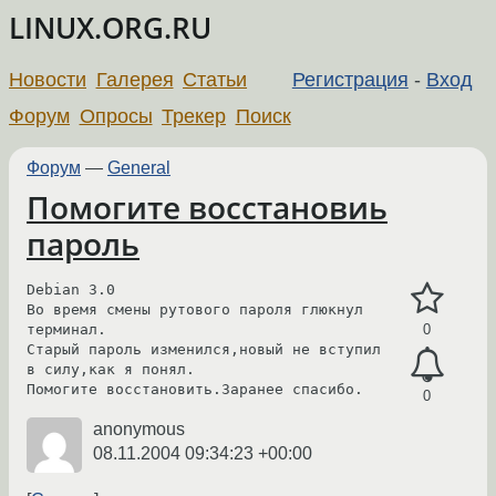
LINUX.ORG.RU
Новости
Галерея
Статьи
Регистрация
-
Вход
Форум
Опросы
Трекер
Поиск
Форум
—
General
Помогите восстановиь
пароль
Debian 3.0

Во время смены рутового пароля глюкнул 
терминал.

0
Старый пароль изменился,новый не вступил 
в силу,как я понял.

Помогите восстановить.Заранее спасибо.
0
anonymous
08.11.2004 09:34:23 +00:00