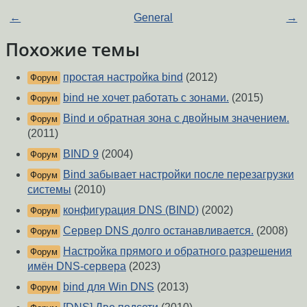
←
General
→
Похожие темы
простая настройка bind
(2012)
Форум
bind не хочет работать с зонами.
(2015)
Форум
Bind и обратная зона с двойным значением.
Форум
(2011)
BIND 9
(2004)
Форум
Bind забывает настройки после перезагрузки
Форум
системы
(2010)
конфигурация DNS (BIND)
(2002)
Форум
Сервер DNS долго останавливается.
(2008)
Форум
Настройка прямого и обратного разрешения
Форум
имён DNS-сервера
(2023)
bind для Win DNS
(2013)
Форум