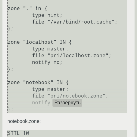
zone "." in {

        type hint;

        file "/var/bind/root.cache";

};

zone "localhost" IN {

        type master;

        file "pri/localhost.zone";

        notify no;

};

zone "notebook" IN {

        type master;

        file "pri/notebook.zone";

        notify no;

Развернуть
notebook.zone:
$TTL 1W
