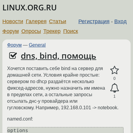
LINUX.ORG.RU
Новости
Галерея
Статьи
Регистрация
-
Вход
Форум
Опросы
Трекер
Поиск
Форум
—
General
dns, bind, помощь
Хочется поставить себе bind на сервер для
домашней сети. Условия крайне простые:
0
сервером по dhcp раздаётся несколько
фиксед-адресов, нужно назначить им имена
в пределах сети, а остальные запросы
1
отсылать днс-у провайдера или
гугловскому. Например, 192.168.0.101 -> notebook.
named.conf:
options
