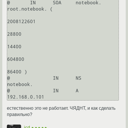
@       IN      SOA     notebook. 
root.notebook. (

2008122601

28800

14400

604800

86400 )

@               IN      NS      
notebook.

@               IN      A       
естественно это не работает. ЧЯДНТ, и как сделать
правильно?
jcd
★★★★★