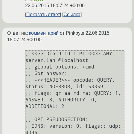
22.06.2015 18:07:24 +00:00
Показать ответ
Ссылка
Ответ на:
комментарий
от Pinkbyte
22.06.2015
18:07:24 +00:00
; <<>> DiG 9.10.1-P1 <<>> ANY 
server.lan @localhost

;; global options: +cmd

;; Got answer:

;; ->>HEADER<<- opcode: QUERY, 
status: NOERROR, id: 53359

;; flags: qr aa rd ra; QUERY: 1, 
ANSWER: 3, AUTHORITY: 0, 
ADDITIONAL: 2

;; OPT PSEUDOSECTION:

; EDNS: version: 0, flags:; udp: 
4096
