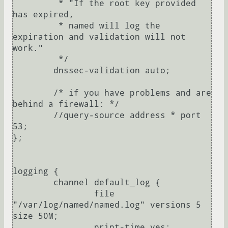
	 * "If the root key provided 
has expired,

	 * named will log the 
expiration and validation will not 
work."

	 */

	dnssec-validation auto;

	/* if you have problems and are 
behind a firewall: */

	//query-source address * port 
53;

};

logging {

	channel default_log {

		file 
"/var/log/named/named.log" versions 5 
size 50M;

		print-time yes;
