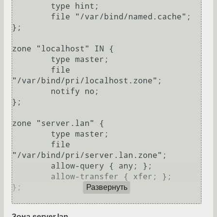
	type hint;

	file "/var/bind/named.cache";

};

zone "localhost" IN {

	type master;

	file 
"/var/bind/pri/localhost.zone";

	notify no;

};

zone "server.lan" {

	type master;

	file 
"/var/bind/pri/server.lan.zone";

	allow-query { any; };

	allow-transfer { xfer; };

};

Развернуть
Зона server.lan