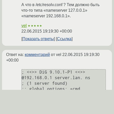
А что в /etc/resolv.conf ? Тем должно быть
что-то типа «nameserver 127.0.0.1»
«nameserver 192.168.0.1».
vel
★★★★★
22.06.2015 19:19:30 +00:00
Показать ответы
Ссылка
Ответ на:
комментарий
от vel
22.06.2015 19:19:30
+00:00
; <<>> DiG 9.10.1-P1 <<>> 
@192.168.0.1 server.lan. ns

; (1 server found)

;; global options: +cmd

;; Got answer:

;; ->>HEADER<<- opcode: QUERY, 
status: NOERROR, id: 9449

;; flags: qr aa rd ra; QUERY: 1, 