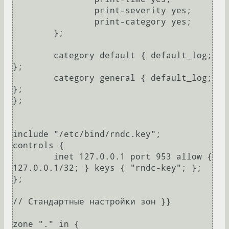
		print-severity yes;

		print-category yes;

	};

	category default { default_log; 
};

	category general { default_log; 
};

};

include "/etc/bind/rndc.key";

controls {

	inet 127.0.0.1 port 953 allow { 
127.0.0.1/32; } keys { "rndc-key"; };

};

// Стандартные настройки зон }}

zone "." in {
