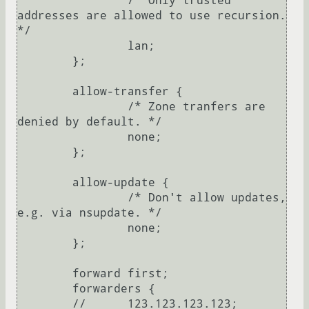
		/* Only trusted 
addresses are allowed to use recursion. 
*/

		lan;

	};

	allow-transfer {

		/* Zone tranfers are 
denied by default. */

		none;

	};

	allow-update {

		/* Don't allow updates, 
e.g. via nsupdate. */

		none;

	};

	forward first;

	forwarders {

	//	123.123.123.123;	