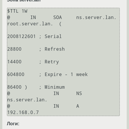
$TTL 1W

@       IN      SOA     ns.server.lan. 
root.server.lan.  (

2008122601 ; Serial

28800      ; Refresh

14400      ; Retry

604800     ; Expire - 1 week

86400 )    ; Minimum

@		IN      NS      
ns.server.lan.

@		IN	A	
Логи: