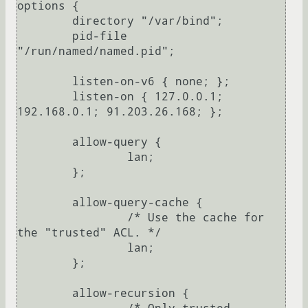
options {

	directory "/var/bind";

	pid-file 
"/run/named/named.pid";

	listen-on-v6 { none; };

	listen-on { 127.0.0.1; 
192.168.0.1; 91.203.26.168; };

	allow-query {

		lan;

	};

	allow-query-cache {

		/* Use the cache for 
the "trusted" ACL. */

		lan;

	};

	allow-recursion {
