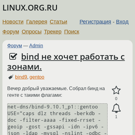
LINUX.ORG.RU
Новости
Галерея
Статьи
Регистрация
-
Вход
Форум
Опросы
Трекер
Поиск
Форум
—
Admin
bind не хочет работать с
зонами.
bind9
,
gentoo
Вечер добрый уважаемые. Собрал бинд на
генте с такими флагами:
0
net-dns/bind-9.10.1_p1::gentoo  
USE="caps dlz threads -berkdb -
1
doc -filter-aaaa -fixed-rrset -
geoip -gost -gssapi -idn -ipv6 -
json -ldap -mysql -nslint -odbc -