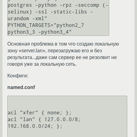
postgres -python -rpz -seccomp (-
selinux) -ssl -static-libs -
urandom -xml" 
PYTHON_TARGETS="python2_7 
python3_3 -python3_4"
Основная проблема в том что создаю локальную
зону «server.lan», перезагружаю его и без
результата...даже сам сервер ее не резолвит не
говоря уже за локальную сеть.
Конфиги:
named.conf
acl "xfer" { none; };

acl "lan" { 127.0.0.0/8; 
192.168.0.0/24; };
