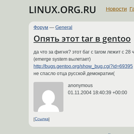
LINUX.ORG.RU
Новости
Г
Форум
—
General
Опять этот tar в gentoo
да что за фигня? этот баг с tarом лежит с 2
(emerge system вылетает)
http://bugs.gentoo.org/show_bug.cgi?id=69395
не спасло отца русской демократии(
anonymous
01.11.2004 18:40:39 +00:00
Ссылка