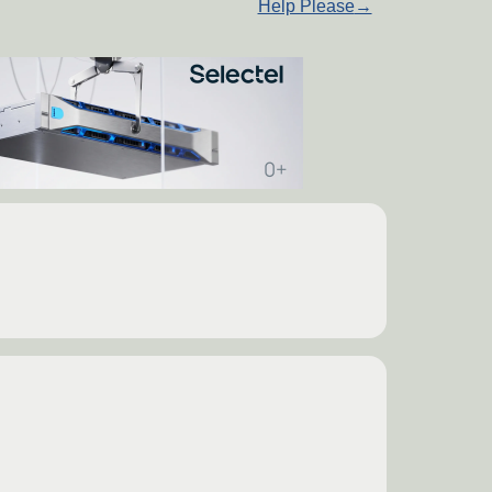
Help Please
→