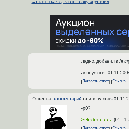
←
статья как сделать слаку «руской»
ладно, добавил в /etc/
anonymous
(
01.11.200
Показать ответ
Ссылка
Ответ на:
комментарий
от anonymous
01.11.
-p0?
Selecter
(
01.11.
★★★★
Показать ответ
Ссылка