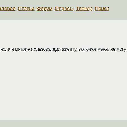
алерея
Статьи
Форум
Опросы
Трекер
Поиск
8 числа и мнгоие пользоватеди дженту, включая меня, не могу