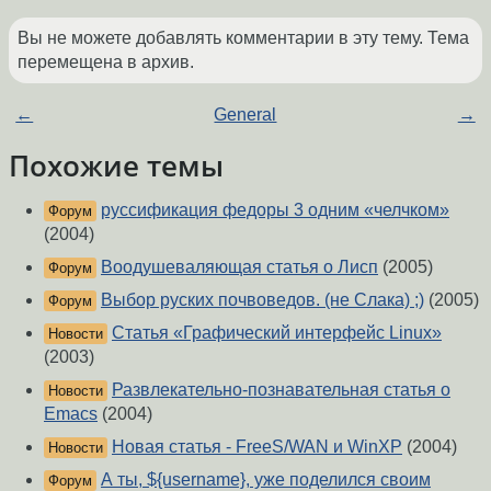
Вы не можете добавлять комментарии в эту тему. Тема
перемещена в архив.
←
General
→
Похожие темы
руссификация федоры 3 одним «челчком»
Форум
(2004)
Воодушеваляющая статья о Лисп
(2005)
Форум
Выбор руских почвоведов. (не Слака) ;)
(2005)
Форум
Статья «Графический интерфейс Linux»
Новости
(2003)
Развлекательно-познавательная статья о
Новости
Emacs
(2004)
Новая статья - FreeS/WAN и WinXP
(2004)
Новости
А ты, ${username}, уже поделился своим
Форум