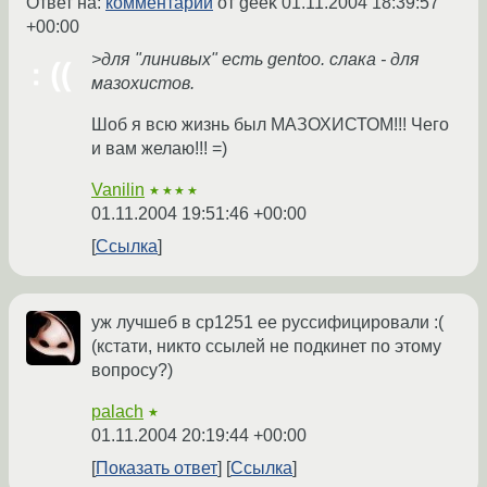
Ответ на:
комментарий
от geek
01.11.2004 18:39:57
+00:00
>для "линивых" есть gentoo. слака - для
мазохистов.
Шоб я всю жизнь был МАЗОХИСТОМ!!! Чего
и вам желаю!!! =)
Vanilin
★★★★
01.11.2004 19:51:46 +00:00
Ссылка
уж лучшеб в ср1251 ее руссифицировали :(
(кстати, никто ссылей не подкинет по этому
вопросу?)
palach
★
01.11.2004 20:19:44 +00:00
Показать ответ
Ссылка