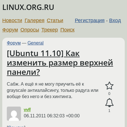
LINUX.ORG.RU
Новости
Галерея
Статьи
Регистрация
-
Вход
Форум
Опросы
Трекер
Поиск
Форум
—
General
[Ubuntu 11.10] Как
изменить размер верхней
панели?
Сабж. А ещё я не могу приучить её к
grayscale антиалайсингу, только радуга или
0
вобще без него и без хинтинга.
vvff
1
06.11.2011 06:32:03 +00:00