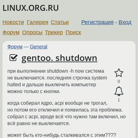
LINUX.ORG.RU
Новости
Галерея
Статьи
Регистрация
-
Вход
Форум
Опросы
Трекер
Поиск
Форум
—
General
gentoo. shutdown
при выполнении shutdown -h now система
не выключается. последняя строчка system
0
halted и дальше выключить компьютер
можно только с кнопки.
1
когда собирал ядро, acpi вообще не трогал,
но потом его отключил и появилась эта проблема.
собрал с acpi, вроде всё что нужно там включил, но
всё равно не выключается.
может быть кто-нибудь сталкивался с этим????