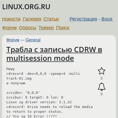
LINUX.ORG.RU
Новости
Галерея
Статьи
Регистрация
-
Вход
Форум
Опросы
Трекер
Поиск
Форум
—
General
Трабла с записью CDRW в
multisession mode
Пишу

cdrecord -dev=0,0,0 -speep=4 -multi 
track-01.img

0
и получаю

scsidev: '0,0,0'

0
scsibus: 0 target: 0 lun: 0

Linux sg driver version: 3.1.22

cdrecord: Drive needs to reload the media 
to return to proper status.

// Что за IO Error !!???
