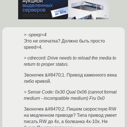
> -speep=4
Это не опечатка? Должно быть просто
speed=4.
> cdrecord: Drive needs to reload the media to
return to proper status.
Звоночек &#8470;1. Привод каменного века
либо кривой.
> Sense Code: 0x30 Qual 0x06 (cannot format
medium - incompatible medium) Fru 0x0
Звоночек &#8470;2. Пишем скоростную RW
на медленном приводе? Типа привод умеет
писать RW до 4х, а болванка 4х-10х. Не