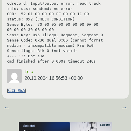
cdrecord: Input/output error. read track 
info: scsi sendcmd: no error

CDB:  52 01 00 00 00 FF 00 00 1C 00

status: 0x2 (CHECK CONDITION)

Sense Bytes: 70 00 05 00 00 00 00 0A 00 
00 00 00 30 06 00 00

Sense Key: 0x5 Illegal Request, Segment 0

Sense Code: 0x30 Qual 0x06 (cannot format 
medium - incompatible medium) Fru 0x0

Sense flags: Blk 0 (not valid)             
<--- !!! Вот ещё

cmd finished after 0.000s timeout 240s
kri
★
20.10.2004 16:56:53 +00:00
Ссылка
←
→