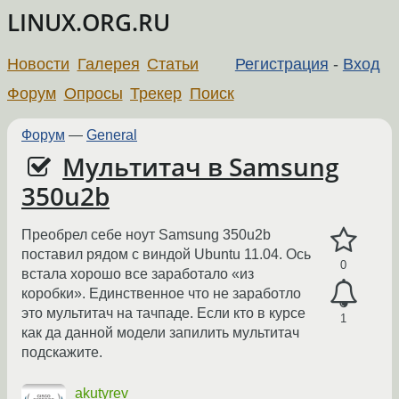
LINUX.ORG.RU
Новости
Галерея
Статьи
Регистрация
-
Вход
Форум
Опросы
Трекер
Поиск
Форум
—
General
Мультитач в Samsung
350u2b
Преобрел себе ноут Samsung 350u2b
поставил рядом с виндой Ubuntu 11.04. Ось
0
встала хорошо все заработало «из
коробки». Единственное что не заработло
это мультитач на тачпаде. Если кто в курсе
1
как да данной модели запилить мультитач
подскажите.
akutyrev