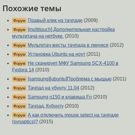
Похожие темы
Правый клик на тачпаде
(2009)
Форум
[multitouch] Дополнительная настройка
Форум
мультитача на нетбуке.
(2010)
Мультитач жесты тачпада в линуксе
(2012)
Форум
Установка Ubuntu на ноут
(2011)
Форум
Не сканирует МФУ Samsung SCX-4100 в
Форум
Fedora 14
(2010)
[samsung][ubuntu]Проблема с мышью
(2011)
Форум
Тачпад на убунту 11.04
(2012)
Форум
Samsung n150 и клавиша Fn
(2010)
Форум
Тачпад, Кубунту
(2010)
Форум
А как отключить mouse select на тачпаде
Форум
(synaptics)?
(2015)