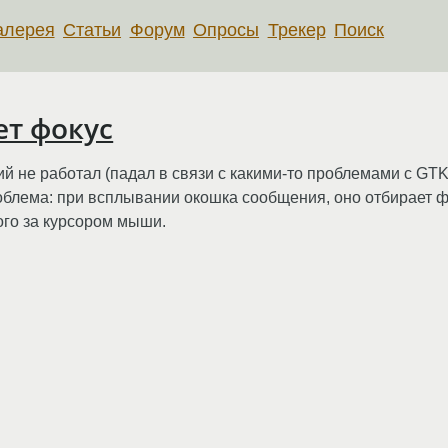
алерея
Статьи
Форум
Опросы
Трекер
Поиск
ет фокус
 не работал (падал в связи с какими-то проблемами с GTK), 
роблема: при всплывании окошка сообщения, оно отбирает фо
рого за курсором мыши.