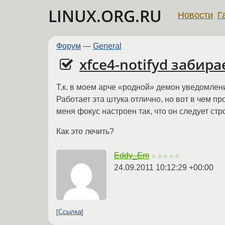
LINUX.ORG.RU
Новости
Г
Форум
—
General
xfce4-notifyd забира
Т.к. в моем арче «родной» демон уведомлений
Работает эта штука отлично, но вот в чем п
меня фокус настроен так, что он следует ст
Как это лечить?
Eddy_Em
☆☆☆☆☆
24.09.2011 10:12:29 +00:00
Ссылка