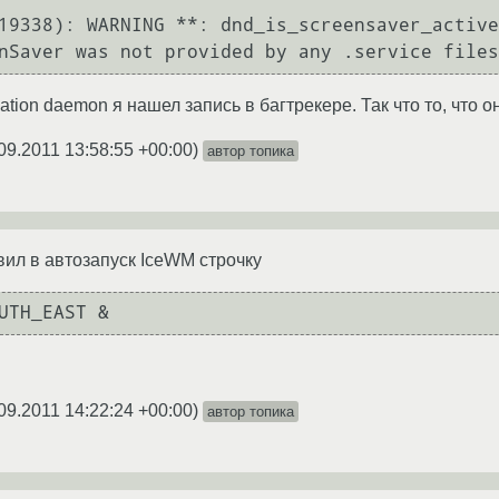
19338): WARNING **: dnd_is_screensaver_active
cation daemon я нашел запись в багтрекере. Так что то, что о
09.2011 13:58:55 +00:00
)
автор топика
вил в автозапуск IceWM строчку
09.2011 14:22:24 +00:00
)
автор топика