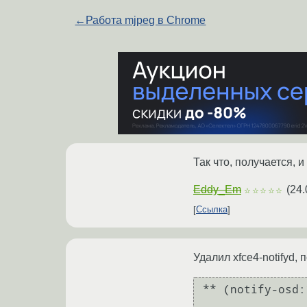
←
Работа mjpeg в Chrome
Так что, получается, 
Eddy_Em
(
24.
☆☆☆☆☆
Ссылка
Удалил xfce4-notifyd, 
** (notify-osd: