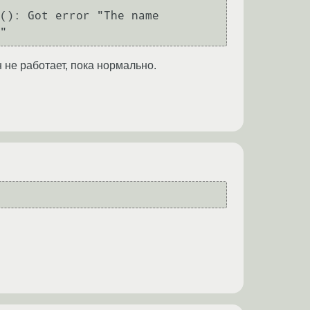
(): Got error "The name 
н не работает, пока нормально.