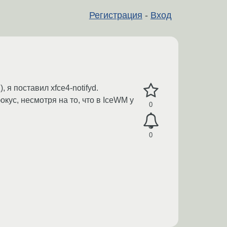
Регистрация
-
Вход
я поставил xfce4-notifyd.
кус, несмотря на то, что в IceWM у
0
0