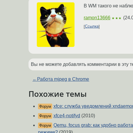
В WM такого не наблю
ramon13666
(
24.
★★★
Ссылка
Вы не можете добавлять комментарии в эту т
←
Работа mjpeg в Chrome
Похожие темы
xfce: служба уведомлений xndaemo
Форум
xfce4-notifyd
(2010)
Форум
Qemu, focus grab: как удобно работ
Форум
режиме?
(2019)