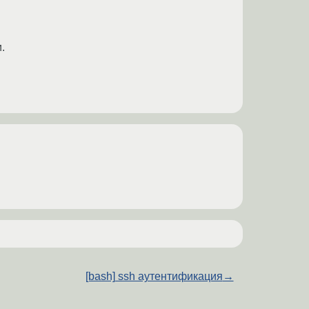
.
[bash] ssh аутентификация
→