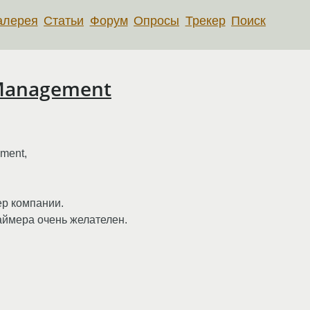
алерея
Статьи
Форум
Опросы
Трекер
Поиск
t Management
ment,
ер компании.
таймера очень желателен.