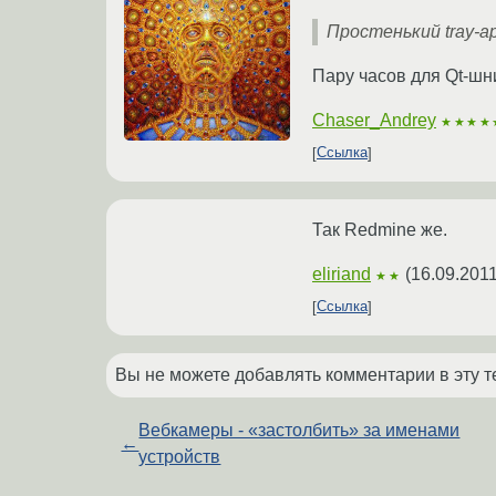
Простенький tray-a
Пару часов для Qt-шн
Chaser_Andrey
★★★★
Ссылка
Так Redmine же.
eliriand
(
16.09.2011
★★
Ссылка
Вы не можете добавлять комментарии в эту т
Вебкамеры - «застолбить» за именами
←
устройств