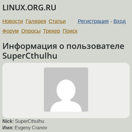
LINUX.ORG.RU
Новости
Галерея
Статьи
Регистрация
-
Вход
Форум
Опросы
Трекер
Поиск
Информация о пользователе
SuperCthulhu
Nick:
SuperCthulhu
Имя:
Evgeny Cranov