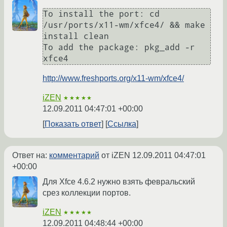
To install the port: cd 
/usr/ports/x11-wm/xfce4/ && make 
install clean

To add the package: pkg_add -r 
xfce4
http://www.freshports.org/x11-wm/xfce4/
iZEN
★★★★★
12.09.2011 04:47:01 +00:00
Показать ответ
Ссылка
Ответ на:
комментарий
от iZEN
12.09.2011 04:47:01
+00:00
Для Xfce 4.6.2 нужно взять февральский
срез коллекции портов.
iZEN
★★★★★
12.09.2011 04:48:44 +00:00