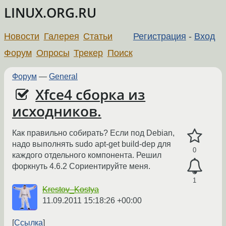
LINUX.ORG.RU
Новости
Галерея
Статьи
Регистрация
-
Вход
Форум
Опросы
Трекер
Поиск
Форум
—
General
Xfce4 сборка из
исходников.
Как правильно собирать? Если под Debian,
надо выполнять sudo apt-get build-dep для
0
каждого отдельного компонента. Решил
форкнуть 4.6.2 Сориентируйте меня.
1
Krestov_Kostya
11.09.2011 15:18:26 +00:00
Ссылка