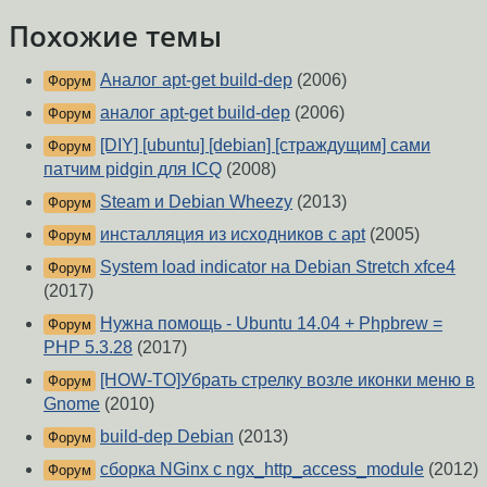
Похожие темы
Аналог apt-get build-dep
(2006)
Форум
аналог apt-get build-dep
(2006)
Форум
[DIY] [ubuntu] [debian] [страждущим] сами
Форум
патчим pidgin для ICQ
(2008)
Steam и Debian Wheezy
(2013)
Форум
инсталляция из исходников с apt
(2005)
Форум
System load indicator на Debian Stretch xfce4
Форум
(2017)
Нужна помощь - Ubuntu 14.04 + Phpbrew =
Форум
PHP 5.3.28
(2017)
[HOW-TO]Убрать стрелку возле иконки меню в
Форум
Gnome
(2010)
build-dep Debian
(2013)
Форум
сборка NGinx с ngx_http_access_module
(2012)
Форум