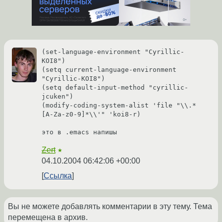
(set-language-environment "Cyrillic-
KOI8")

(setq current-language-environment 
"Cyrillic-KOI8")

(setq default-input-method "cyrillic-
jcuken")

(modify-coding-system-alist 'file "\\.*
[A-Za-z0-9]*\\'" 'koi8-r)

это в .emacs напишы
Zert
★
04.10.2004 06:42:06 +00:00
Ссылка
Вы не можете добавлять комментарии в эту тему. Тема
перемещена в архив.