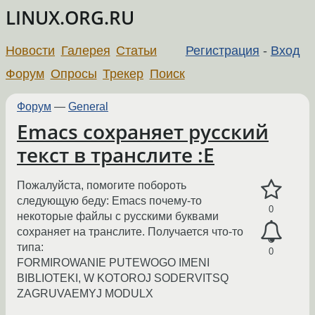
LINUX.ORG.RU
Новости
Галерея
Статьи
Регистрация
-
Вход
Форум
Опросы
Трекер
Поиск
Форум
—
General
Emacs сохраняет русский
текст в транслите :E
Пожалуйста, помогите побороть
следующую беду: Emacs почему-то
0
некоторые файлы с русскими буквами
сохраняет на транслите. Получается что-то
типа:
0
FORMIROWANIE PUTEWOGO IMENI
BIBLIOTEKI, W KOTOROJ SODERVITSQ
ZAGRUVAEMYJ MODULX