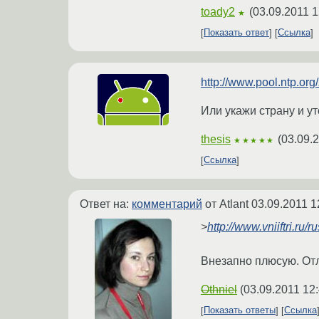
toady2
(
03.09.2011 1
★
Показать ответ
Ссылка
http://www.pool.ntp.org
Или укажи страну и ут
thesis
(
03.09.
★★★★★
Ссылка
Ответ на:
комментарий
от Atlant
03.09.2011 1
>
http://www.vniiftri.ru/
Внезапно плюсую. Отли
Othniel
(
03.09.2011 12
Показать ответы
Ссылка