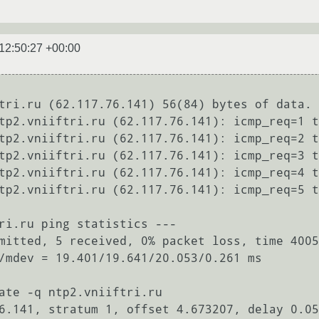
12:50:27 +00:00
tri.ru (62.117.76.141) 56(84) bytes of data.

tp2.vniiftri.ru (62.117.76.141): icmp_req=1 t
tp2.vniiftri.ru (62.117.76.141): icmp_req=2 t
tp2.vniiftri.ru (62.117.76.141): icmp_req=3 t
tp2.vniiftri.ru (62.117.76.141): icmp_req=4 t
tp2.vniiftri.ru (62.117.76.141): icmp_req=5 t
ri.ru ping statistics ---

mitted, 5 received, 0% packet loss, time 4005
/mdev = 19.401/19.641/20.053/0.261 ms

ate -q ntp2.vniiftri.ru

6.141, stratum 1, offset 4.673207, delay 0.05