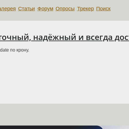
алерея
Статьи
Форум
Опросы
Трекер
Поиск
точный, надёжный и всегда дос
ate по крону.