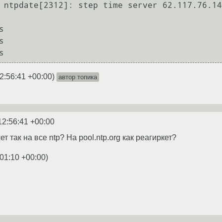




s
2:56:41 +00:00
)
автор топика
12:56:41 +00:00
т так на все ntp? На pool.ntp.org как реагиркет?
:01:10 +00:00
)