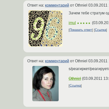
Ответ на:
комментарий
от Othniel
03.09.2011 
Зачем тебе стратум о
imul
(
03.09.20
★★★★★
Показать ответ
Ссылка
Ответ на:
комментарий
от Othniel
03.09.2011 
s/реагиркет/реагирует
Othniel
(
03.09.2011 13
Ссылка