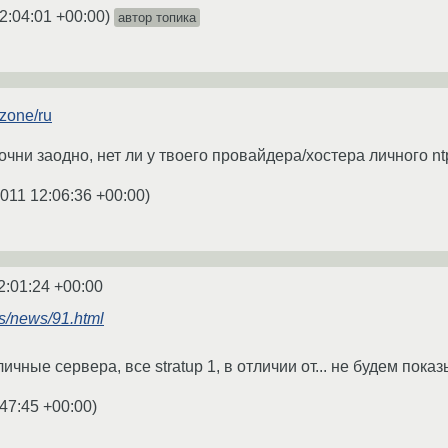
2:04:01 +00:00
)
автор топика
/zone/ru
очни заодно, нет ли у твоего провайдера/хостера личного nt
2011 12:06:36 +00:00
)
2:01:24 +00:00
rus/news/91.html
чные сервера, все stratup 1, в отличии от... не будем показ
:47:45 +00:00
)