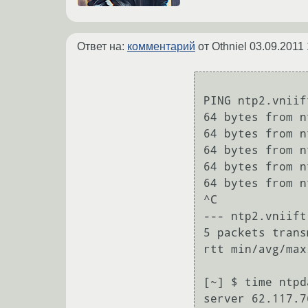
Ответ на:
комментарий
от Othniel
03.09.2011 
PING ntp2.vniif
64 bytes from n
64 bytes from n
64 bytes from n
64 bytes from n
64 bytes from n
^C

--- ntp2.vniift
5 packets trans
rtt min/avg/max
[~] $ time ntpd
server 62.117.7