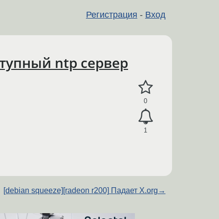
Регистрация
-
Вход
тупный ntp сервер
0
1
[debian squeeze][radeon r200] Падает X.org
→