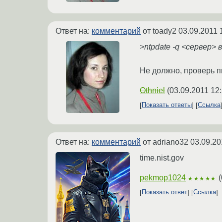
Ответ на:
комментарий
от toady2
03.09.2011 
>ntpdate -q <сервер>
Не должно, проверь п
Othniel
(
03.09.2011 12
Показать ответы
Ссылка
Ответ на:
комментарий
от adriano32
03.09.20
time.nist.gov
pekmop1024
(
★★★★★
Показать ответ
Ссылка