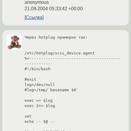
anonymous
21.09.2004 05:33:42 +00:00
Ссылка
Через hotplug примерно так:

/etc/hotplug/scsi_device.agent

%<---------------------------------------
------------

#!/bin/bash

#exit

log=/dev/null

#log=/tmp/`basename $0`

exec >> $log

exec 2>> $log

set

echo -- $@ --
