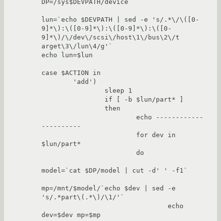
DP=/sys$DEVPATH/device

lun=`echo $DEVPATH | sed -e 's/.*\/\([0-
9]*\):\([0-9]*\):\([0-9]*\):\([0-
9]*\)/\/dev\/scsi\/host\1\/bus\2\/t

arget\3\/lun\4/g'`

echo lun=$lun

case $ACTION in

        'add')

                sleep 1

                if [ -b $lun/part* ]

                then

                        echo ------------
----------

                        for dev in 
$lun/part*

                        do

model=`cat $DP/model | cut -d' ' -f1`

mp=/mnt/$model/`echo $dev | sed -e 
's/.*part\(.*\)/\1/'`

                                echo 
dev=$dev mp=$mp
