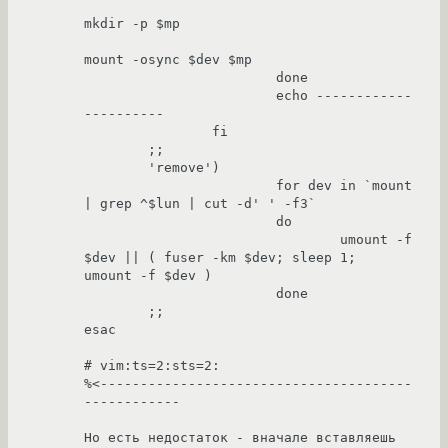
mkdir -p $mp

mount -osync $dev $mp

                        done

                        echo ------------
----------

                fi

        ;;

        'remove')

                        for dev in `mount 
| grep ^$lun | cut -d' ' -f3`

                        do

                                umount -f 
$dev || ( fuser -km $dev; sleep 1;    
umount -f $dev )

                        done

        ;;

esac

# vim:ts=2:sts=2:

%<---------------------------------------
------------

Но есть недостаток - вначале вставляешь 