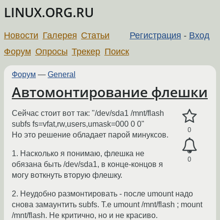
LINUX.ORG.RU
Новости
Галерея
Статьи
Регистрация
-
Вход
Форум
Опросы
Трекер
Поиск
Форум
—
General
Автомонтирование флешки
Сейчас стоит вот так: "/dev/sda1 /mnt/flash
subfs fs=vfat,rw,users,umask=000 0 0"
0
Но это решение обладает парой минуксов.
1. Насколько я понимаю, флешка не
0
обязана быть /dev/sda1, в конце-концов я
могу воткнуть вторую флешку.
2. Неудобно размонтировать - после umount надо
снова замаунтить subfs. Т.е umount /mnt/flash ; mount
/mnt/flash. Не критично, но и не красиво.