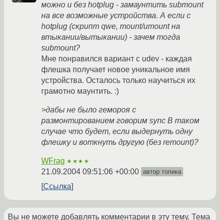
можно и без hotplug - замаунтить submount
на все возможные устройства. А если с
hotplug (скрипт qwe, mount/umount на
втыкании/вытыкании) - зачем тогда
submount?
Мне понравился вариант с udev - каждая
флешка получает новое уникальное имя
устройства. Осталось только научиться их
грамотно маунтить. :)
>дабы не было гемороя с
размонтированием говорим sync В таком
случае что будет, если выдернуть одну
флешку и воткнуть другую (без remount)?
WFrag
★★★★
21.09.2004 09:51:06 +00:00
автор топика
Ссылка
Вы не можете добавлять комментарии в эту тему. Тема