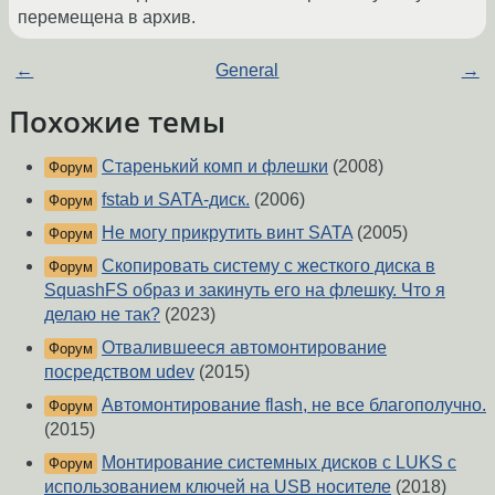
перемещена в архив.
←
General
→
Похожие темы
Старенький комп и флешки
(2008)
Форум
fstab и SATA-диск.
(2006)
Форум
Не могу прикрутить винт SATA
(2005)
Форум
Скопировать систему с жесткого диска в
Форум
SquashFS образ и закинуть его на флешку. Что я
делаю не так?
(2023)
Отвалившееся автомонтирование
Форум
посредством udev
(2015)
Автомонтирование flash, не все благополучно.
Форум
(2015)
Монтирование системных дисков с LUKS с
Форум
использованием ключей на USB носителе
(2018)