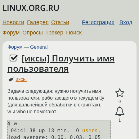
LINUX.ORG.RU
Новости
Галерея
Статьи
Регистрация
-
Вход
Форум
Опросы
Трекер
Поиск
Форум
—
General
[иксы] Получить имя
пользователя
иксы
Задача следующая: нужно получить имя
пользователя, работающего в текущем tty
0
(для дальнейшей обработки в скриптах).
w и who не помогают.
1
$ w

 04:41:38 up 18 min,  0 
users
,  
load average: 0.00, 0.03, 0.05
