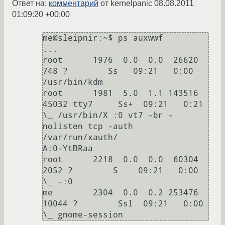
Ответ на:
комментарий
от kernelpanic
08.08.2011
01:09:20 +00:00
me@sleipnir:~$ ps auxwwf

...

root      1976  0.0  0.0  26620   
748 ?        Ss   09:21   0:00 
/usr/bin/kdm

root      1981  5.0  1.1 143516 
45032 tty7     Ss+  09:21   0:21  
\_ /usr/bin/X :0 vt7 -br -
nolisten tcp -auth 
/var/run/xauth/

A:0-YtBRaa

root      2218  0.0  0.0  60304  
2052 ?        S    09:21   0:00  
\_ -:0         

me        2304  0.0  0.2 253476 
10044 ?        Ssl  09:21   0:00      