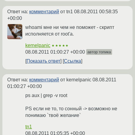
Ответ на:
комментарий
от tn1
08.08.2011 00:58:35
+00:00
whoami мне ни чем не поможет - скрипт
исполняется от root'а.
kernelpanic
★★★★★
08.08.2011 01:00:27 +00:00
автор топика
Показать ответ
Ссылка
Ответ на:
комментарий
от kernelpanic
08.08.2011
01:00:27 +00:00
ps aux | grep -v root
PS если не то, то сонный -> возможно не
понимаю `твоё желание`
tn1
08.08.2011 01:05:35 +00:00