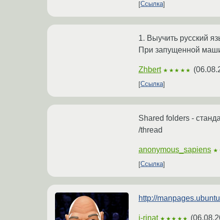
Ссылка
1. Выучить русский яз
При запущенной машин
Zhbert
(
06.08.
★★★★★
Ссылка
Shared folders - стан
/thread
anonymous_sapiens
★
Ссылка
http://manpages.ubunt
i-rinat
(
06.08.2
★★★★★