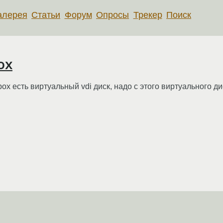
алерея
Статьи
Форум
Опросы
Трекер
Поиск
ox
vbox есть виртуальный vdi диск, надо с этого виртуального