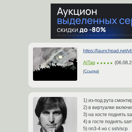
https://launchpad.net/
AITap
(
06.08.2
★★★★★
Ссылка
1) из-под рута смонти
2) в виртуалке включит
3) на хосте поднять s
4) в госте поднять sa
5) пп3-4 но с ssh/scp