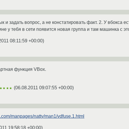
ык и задать вопрос, а не констатировать факт. 2. У вбокса е
е у тебя в сети появится новая группа и там машинка с эт
2011 08:11:59 +00:00
)
дартная функция VBox.
(
06.08.2011 09:07:55 +00:00
)
★★★★
u.com/manpages/natty/man1/vdfuse.1.html
011 19:58:18 +00:00
)