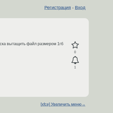
Регистрация
-
Вход
 диска вытащить файл размером 1гб
0
1
[xfce] Увеличить меню
→