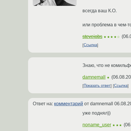
всегда ваш К.О.
или проблема в чем-т
stevejobs
(
06.
★★★★☆
Ссылка
Знаю, что не комильфо
damnemall
(
06.08.20
★
Показать ответ
Ссылка
Ответ на:
комментарий
от damnemall
06.08.2
уже поднял))
noname_user
(
06
★★★