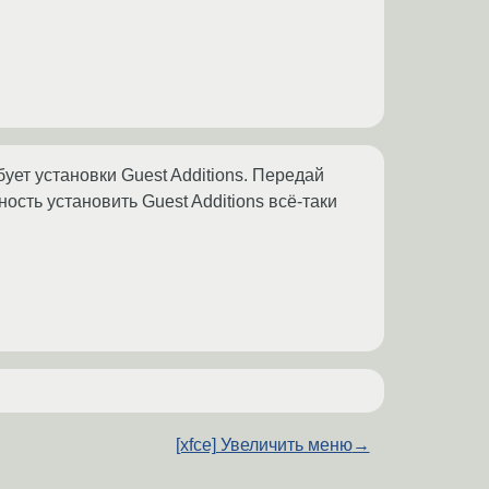
бует установки Guest Additions. Передай
сть установить Guest Additions всё-таки
[xfce] Увеличить меню
→