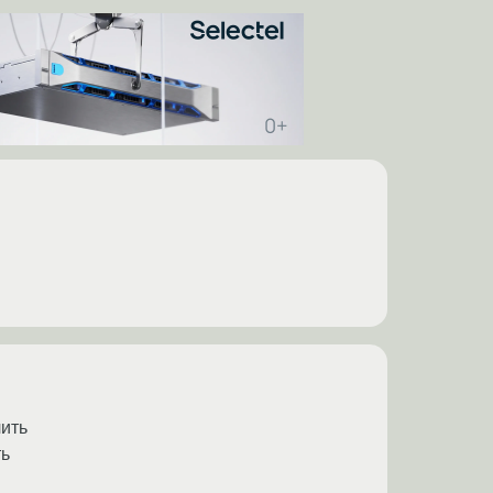
лить
ть