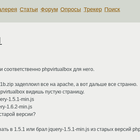
алерея
Статьи
Форум
Опросы
Трекер
Поиск
1
и соответственно phpvirtualbox для него.
1b.zip задеплоил все на apache, а вот дальше все странно.
virtualbox видишь пустую страницу.
ery-1.5.1-min.js
y-1.6.2-min.js
 старой версии?
ть в 1.5.1 или брал jquery-1.5.1-min.js из старых версий ph