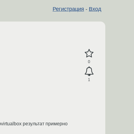
Регистрация
-
Вход
0
1
pvirtualbox результат примерно