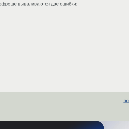
 рефреше вываливаются две ошибки:
по