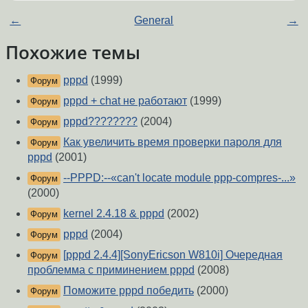
←
General
→
Похожие темы
pppd
(1999)
Форум
pppd + chat не работают
(1999)
Форум
pppd????????
(2004)
Форум
Как увеличить время проверки пароля для
Форум
pppd
(2001)
--PPPD:--«can't locate module ppp-compres-...»
Форум
(2000)
kernel 2.4.18 & pppd
(2002)
Форум
pppd
(2004)
Форум
[pppd 2.4.4][SonyEricson W810i] Очередная
Форум
проблемма с приминением pppd
(2008)
Поможите pppd победить
(2000)
Форум