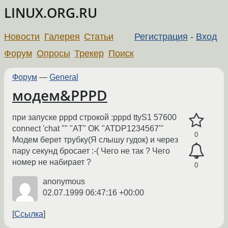
LINUX.ORG.RU
Новости
Галерея
Статьи
Регистрация
-
Вход
Форум
Опросы
Трекер
Поиск
Форум
—
General
модем&PPPD
при запуске pppd строкой :pppd ttyS1 57600
connect 'chat "" "AT" OK "ATDP1234567"'
0
Модем берет трубку(Я слышу гудок) и через
пару секунд бросает :-( Чего не так ? Чего
номер не набирает ?
0
anonymous
02.07.1999 06:47:16 +00:00
Ссылка