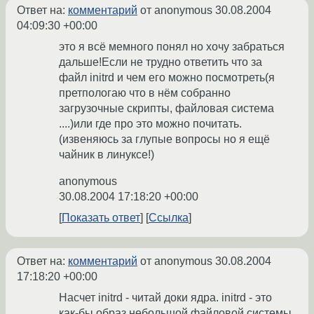
Ответ на:
комментарий
от anonymous
30.08.2004
04:09:30 +00:00
это я всё мемного понял но хочу забраться
дальше!Если не трудно ответить что за
файл initrd и чем его можно посмотреть(я
претпологаю что в нём собранно
загрузочные скрипты, файловая система
....)или где про это можно почитать.
(извеняюсь за глупые вопросы но я ещё
чайник в линуксе!)
anonymous
30.08.2004 17:18:20 +00:00
Показать ответ
Ссылка
Ответ на:
комментарий
от anonymous
30.08.2004
17:18:20 +00:00
Насчет initrd - читай доки ядра. initrd - это
как-бы образ небольшой файловой системы