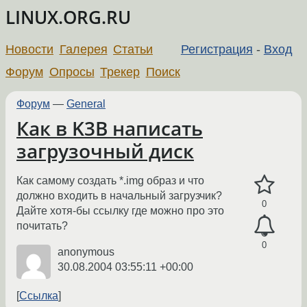
LINUX.ORG.RU
Новости
Галерея
Статьи
Регистрация
-
Вход
Форум
Опросы
Трекер
Поиск
Форум
—
General
Как в K3B написать
загрузочный диск
Как самому создать *.img образ и что
должно входить в начальный загрузчик?
0
Дайте хотя-бы ссылку где можно про это
почитать?
0
anonymous
30.08.2004 03:55:11 +00:00
Ссылка