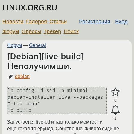
LINUX.ORG.RU
Новости
Галерея
Статьи
Регистрация
-
Вход
Форум
Опросы
Трекер
Поиск
Форум
—
General
[Debian][live-build]
Неполучимши.
debian
lb config -d sid -p minimal --
debian-installer live --packages 
0
"htop nmap" 

1
Запускается live-cd и там только мемтест и
еще какая-то ерунда. Собственно, живого сиди не