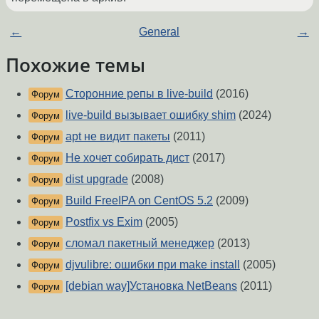
←
General
→
Похожие темы
Сторонние репы в live-build
(2016)
Форум
live-build вызывает ошибку shim
(2024)
Форум
apt не видит пакеты
(2011)
Форум
Не хочет собирать дист
(2017)
Форум
dist upgrade
(2008)
Форум
Build FreeIPA on CentOS 5.2
(2009)
Форум
Postfix vs Exim
(2005)
Форум
сломал пакетный менеджер
(2013)
Форум
djvulibre: ошибки при make install
(2005)
Форум
[debian way]Установка NetBeans
(2011)
Форум