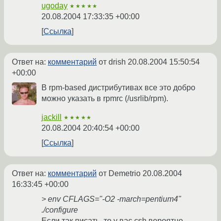
ugoday
★★★★★
20.08.2004 17:33:35 +00:00
Ссылка
Ответ на:
комментарий
от drish
20.08.2004 15:50:54
+00:00
В rpm-based дистрибутивах все это добро
можно указать в rpmrc (/usrlib/rpm).
jackill
★★★★★
20.08.2004 20:40:54 +00:00
Ссылка
Ответ на:
комментарий
от Demetrio
20.08.2004
16:33:45 +00:00
> env CFLAGS="-O2 -march=pentium4"
./configure
Если так писать, то у вас csh вероятно.