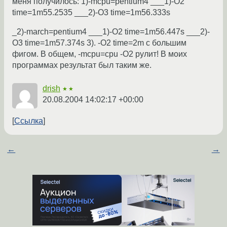
меня получилось: 1)-mcpu=pentium4 ___1)-O2
time=1m55.2535 ___2)-O3 time=1m56.333s
_2)-march=pentium4 ___1)-O2 time=1m56.447s ___2)-
O3 time=1m57.374s 3). -O2 time=2m с большим
фигом. В общем, -mcpu=cpu -O2 рулит! В моих
программах результат был таким же.
drish
★★
20.08.2004 14:02:17 +00:00
Ссылка
←
→