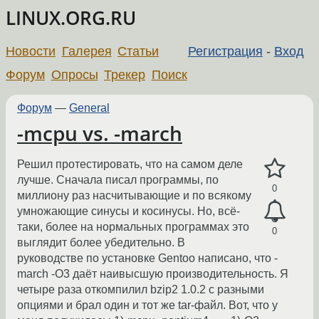
LINUX.ORG.RU
Новости
Галерея
Статьи
Регистрация
-
Вход
Форум
Опросы
Трекер
Поиск
Форум
—
General
-mcpu vs. -march
Решил протестировать, что на самом деле
лучше. Сначала писал программы, по
0
миллиону раз насчитывающие и по всякому
умножающие синусы и косинусы. Но, всё-
таки, более на нормальных программах это
0
выглядит более убедительно. В
руководстве по установке Gentoo написано, что -
march -O3 даёт наивысшую производительность. Я
четыре раза откомпилил bzip2 1.0.2 с разными
опциями и брал один и тот же tar-файл. Вот, что у