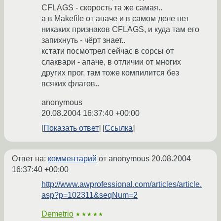
CFLAGS - скорость та же самая..
а в Makefile от апаче и в самом деле нет
никаких признаков CFLAGS, и куда там его
запихнуть - чёрт знает..
кстати посмотрел сейчас в сорсы от
слаквари - апаче, в отличии от многих
других прог, там тоже компилится без
всяких флагов..
anonymous
20.08.2004 16:37:40 +00:00
Показать ответ
Ссылка
Ответ на:
комментарий
от anonymous
20.08.2004
16:37:40 +00:00
http://www.awprofessional.com/articles/article.
asp?p=102311&seqNum=2
Demetrio
★★★★★