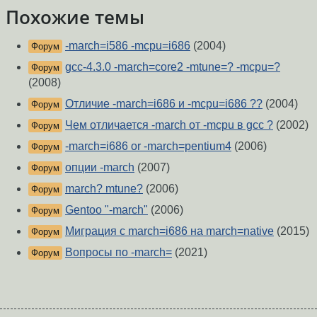
Похожие темы
-march=i586 -mcpu=i686
(2004)
Форум
gcc-4.3.0 -march=core2 -mtune=? -mcpu=?
Форум
(2008)
Отличие -march=i686 и -mcpu=i686 ??
(2004)
Форум
Чем отличается -march от -mcpu в gcc ?
(2002)
Форум
-march=i686 or -march=pentium4
(2006)
Форум
опции -march
(2007)
Форум
march? mtune?
(2006)
Форум
Gentoo "-march"
(2006)
Форум
Миграция с march=i686 на march=native
(2015)
Форум
Вопросы по -march=
(2021)
Форум