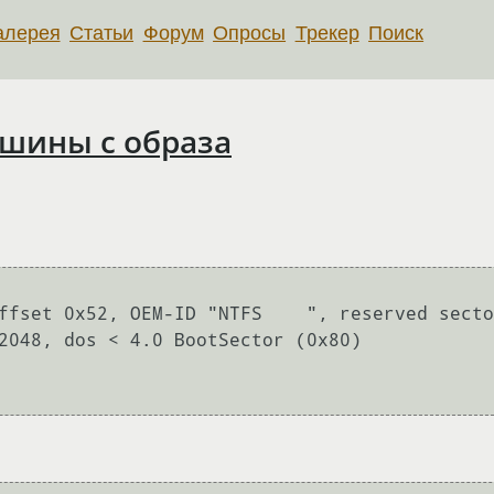
алерея
Статьи
Форум
Опросы
Трекер
Поиск
ашины с образа
ffset 0x52, OEM-ID "NTFS    ", reserved secto
2048, dos < 4.0 BootSector (0x80)
