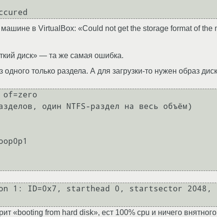
шине в VirtualBox: «Could not get the storage format of the
ткий диск» — та же самая ошибка.
аз одного только раздела. А для загрузки-то нужен образ ди
of=zero

азделов, один NTFS-раздел на весь объём)

op0p1

on 1: ID=0x7, starthead 0, startsector 2048, 
ит «booting from hard disk», ест 100% cpu и ничего внятного 