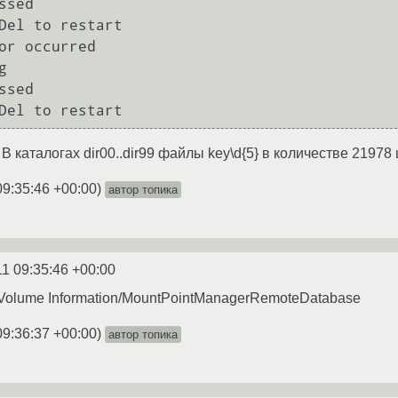
sed

Del to restart

or occurred



sed

В каталогах dir00..dir99 файлы key\d{5} в количестве 21978 
09:35:46 +00:00
)
автор топика
11 09:35:46 +00:00
Volume Information/MountPointManagerRemoteDatabase
09:36:37 +00:00
)
автор топика