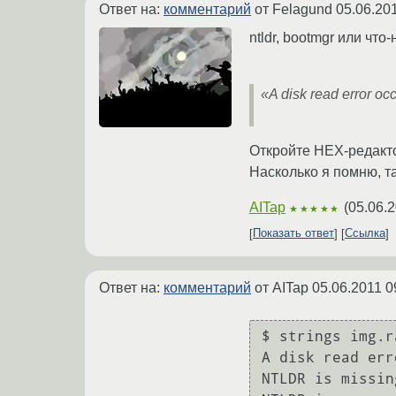
Ответ на:
комментарий
от Felagund
05.06.20
ntldr, bootmgr или что
«A disk read error occ
Откройте HEX-редакто
Насколько я помню, т
AITap
(
05.06.2
★★★★★
Показать ответ
Ссылка
Ответ на:
комментарий
от AITap
05.06.2011 0
$ strings img.r
A disk read err
NTLDR is missing