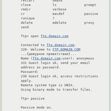
restart         umask

close           ls              prompt          
rmdir           verbose

cr              macdef          passive         
runique         ?

delete          mdelete         proxy           
send

ftp> open 
ftp.domain.com
Connected to 
ftp.domain.com
.

220- Welcome to 
FTP.DOMAIN.COM
...{дежурное приветствие}...

Name (
ftp.domain.com
:user): anonymous

331 Guest login ok, send your email 
address as password.

Password:

230 Guest login ok, access restrictions 
apply.

Remote system type is UNIX.

Using binary mode to transfer files.

ftp> passive

Passive mode on.
