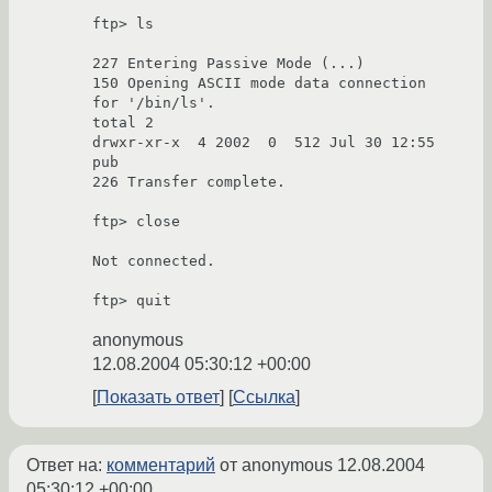
ftp> ls

227 Entering Passive Mode (...)

150 Opening ASCII mode data connection 
for '/bin/ls'.

total 2

drwxr-xr-x  4 2002  0  512 Jul 30 12:55 
pub

226 Transfer complete.

ftp> close

Not connected.

anonymous
12.08.2004 05:30:12 +00:00
Показать ответ
Ссылка
Ответ на:
комментарий
от anonymous
12.08.2004
05:30:12 +00:00