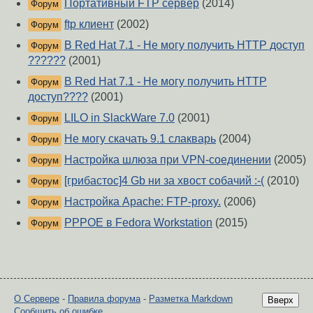
Портативный FTP сервер
(2014)
Форум
ftp клиент
(2002)
Форум
B Red Hat 7.1 - Не могу получить HTTP доступ
Форум
??????
(2001)
В Red Hat 7.1 - Не могу получить HTTP
Форум
доступ????
(2001)
LILO in SlackWare 7.0
(2001)
Форум
Не могу скачать 9.1 слакварь
(2004)
Форум
Настройка шлюза при VPN-соединении
(2005)
Форум
[грибастос]4 Gb ни за хвост собачий :-(
(2010)
Форум
Настройка Apache: FTP-proxy.
(2006)
Форум
PPPOE в Fedora Workstation
(2015)
Форум
О Сервере
-
Правила форума
-
Разметка Markdown
Вверх
Сообщить об ошибке