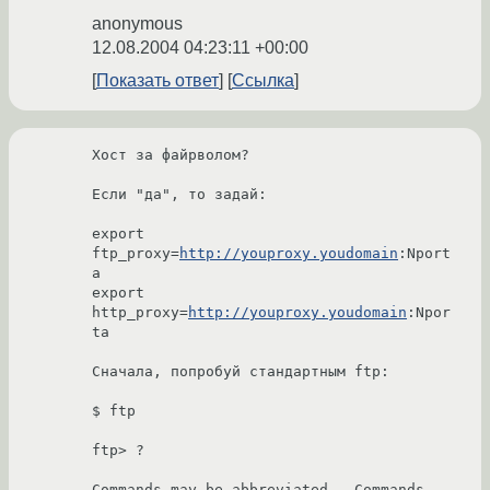
anonymous
12.08.2004 04:23:11 +00:00
Показать ответ
Ссылка
Хост за файрволом?

Если "да", то задай:

export  
ftp_proxy=
http://youproxy.youdomain
:Nport
a

export 
http_proxy=
http://youproxy.youdomain
:Npor
ta

Сначала, попробуй стандартным ftp:

$ ftp

ftp> ?

Commands may be abbreviated.  Commands 