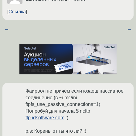
Ссылка
←
→
Фаирвол не причём если юзаеш пассивное
соединение (в ~/.mc/ini
ftpfs_use_passive_connections=1)
Попробуй для начала $ ncftp
ftp.idsoftware.com
:)
p.s; Корень, эт ты что ли? :)