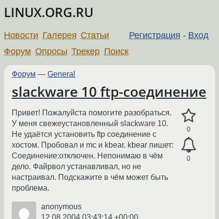
LINUX.ORG.RU
Новости
Галерея
Статьи
Регистрация
-
Вход
Форум
Опросы
Трекер
Поиск
Форум
—
General
slackware 10 ftp-соединение
Привет! Пожалуйста помогите разобраться.
У меня свежеустановленный slackware 10.
0
Не удаётся установить ftp соединение с
хостом. Пробовал и mc и kbear. kbear пишет:
Соединение:отключен. Непонимаю в чём
0
дело. Файрвол устанавливал, но не
настраивал. Подскажите в чём может быть
проблема.
anonymous
12.08.2004 03:43:14 +00:00