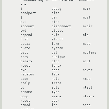
are:

!               debug           mdir            
sendport        site

$               dir             mget            
put             size

account         disconnect      mkdir           
pwd             status

append          exit            mls             
quit            struct

ascii           form            mode            
quote           system

bell            get             modtime         
recv            sunique

binary          glob            mput            
reget           tenex

bye             hash            newer           
rstatus         tick

case            help            nmap            
rhelp           trace

cd              idle            nlist           
rename          type

cdup            image           ntrans          
reset           user

chmod           lcd             open            