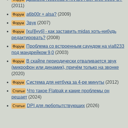
(2011)
a6b00r + alsa?
(2009)
Форум
Звук
(2007)
Форум
[xul][нуб] - как заставить midas хоть-нибудь
Форум
редактировать?
(2008)
Проблема со встроенным саундом на via8233
Форум
под мандрейком 9,0
(2003)
В скайпе периодически отваливается звук
Форум
(микрофон или динамик), причём только на звонке
(2020)
Система для нетбука за 4-ре минуты
(2012)
Форум
Что такое Flatpak и какие проблемы он
Статьи
решает
(2024)
DPI для любопытствующих
(2026)
Статьи