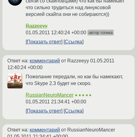
связи со скайповцами) что как бы намекает
что сильно трудиться над линуксовой
версией скайпа они не собираются))
Razzeeyy
01.05.2011 12:40:24 +00:00
автор топика
Показать ответ
Ссылка
Ответ на:
комментарий
от Razzeeyy
01.05.2011
12:40:24 +00:00
Пожелание передали, но как бы намекают,
что Skype 2.3 будет не скоро.
RussianNeuroMancer
★★★★★
01.05.2011 21:34:41 +00:00
Показать ответ
Ссылка
Ответ на:
комментарий
от RussianNeuroMancer
01.05.2011 21:34:41 +00:00