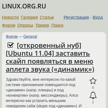
LINUX.ORG.RU
Новости
Галерея
Статьи
Регистрация
-
Вход
Форум
Опросы
Трекер
Поиск
Форум
—
General
[откровенный нуб]
[Ubuntu 11.04] заставить
скайп появляться в меню
аплета звука («динамик»)
Здравствуйте, мне интересно по какой
системе приложения помещаются под
0
«динамик» (напр. плееры) и под
«конвертик» (напр. мессенджеры). Алсо
интересно как устроить меньшим
1
геморроем сабж (skype под «динамик»). И