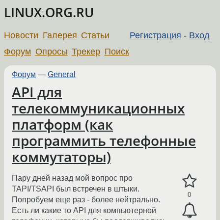
LINUX.ORG.RU
Новости
Галерея
Статьи
Регистрация
-
Вход
Форум
Опросы
Трекер
Поиск
Форум
—
General
API для
телекоммуникационных
платформ (как
программить телефонные
коммутаторы)
Пару дней назад мой вопрос про
TAPI/TSAPI был встречен в штыки.
0
Попробуем еще раз - более нейтрально.
Есть ли какие то API для компьютерной