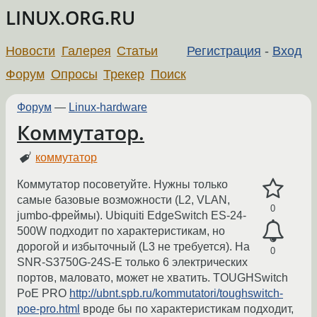
LINUX.ORG.RU
Новости
Галерея
Статьи
Регистрация
-
Вход
Форум
Опросы
Трекер
Поиск
Форум
—
Linux-hardware
Коммутатор.
коммутатор
Коммутатор посоветуйте. Нужны только
самые базовые возможности (L2, VLAN,
0
jumbo-фреймы). Ubiquiti EdgeSwitch ES-24-
500W подходит по характеристикам, но
дорогой и избыточный (L3 не требуется). На
0
SNR-S3750G-24S-E только 6 электрических
портов, маловато, может не хватить. TOUGHSwitch
PoE PRO
http://ubnt.spb.ru/kommutatori/toughswitch-
poe-pro.html
вроде бы по характеристикам подходит,