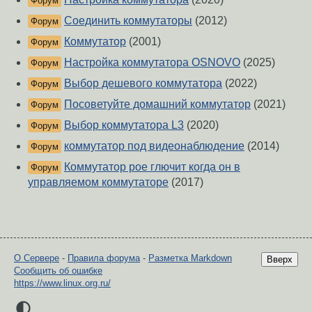
Форум
Соединить коммутаторы
(2012)
Форум
Коммутатор
(2001)
Форум
Настройка коммутатора OSNOVO
(2025)
Форум
Выбор дешевого коммутатора
(2022)
Форум
Посоветуйте домашний коммутатор
(2021)
Форум
Выбор коммутатора L3
(2020)
Форум
коммутатор под видеонаблюдение
(2014)
Форум
Коммутатор poe глючит когда он в
Форум
управляемом коммутаторе
(2017)
О Сервере
-
Правила форума
-
Разметка Markdown
Вверх
Сообщить об ошибке
https://www.linux.org.ru/