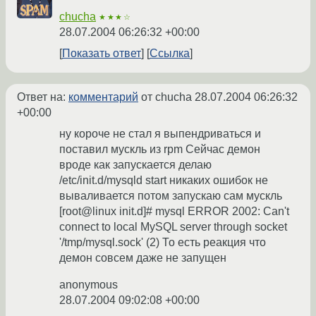
chucha
★★★☆
28.07.2004 06:26:32 +00:00
Показать ответ
Ссылка
Ответ на:
комментарий
от chucha
28.07.2004 06:26:32
+00:00
ну короче не стал я выпендриваться и
поставил мускль из rpm Сейчас демон
вроде как запускается делаю
/etc/init.d/mysqld start никаких ошибок не
вываливается потом запускаю сам мускль
[root@linux init.d]# mysql ERROR 2002: Can't
connect to local MySQL server through socket
'/tmp/mysql.sock' (2) То есть реакция что
демон совсем даже не запущен
anonymous
28.07.2004 09:02:08 +00:00