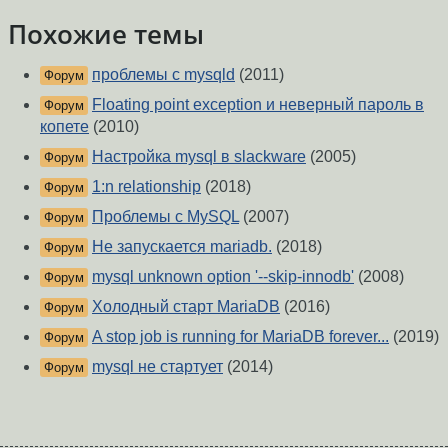
Похожие темы
проблемы с mysqld
(2011)
Форум
Floating point exception и неверный пароль в
Форум
копете
(2010)
Настройка mysql в slackware
(2005)
Форум
1:n relationship
(2018)
Форум
Проблемы с MySQL
(2007)
Форум
Не запускается mariadb.
(2018)
Форум
mysql unknown option '--skip-innodb'
(2008)
Форум
Холодный старт MariaDB
(2016)
Форум
A stop job is running for MariaDB forever...
(2019)
Форум
mysql не стартует
(2014)
Форум