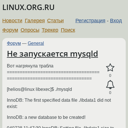
LINUX.ORG.RU
Новости
Галерея
Статьи
Регистрация
-
Вход
Форум
Опросы
Трекер
Поиск
Форум
—
General
Не запускается mysqld
Вот нагрянула трабла
====================================
0
=================================
[helios@linux libexec]$ ./mysqld
0
InnoDB: The first specified data file ./ibdata1 did not
exist:
InnoDB: a new database to be created!