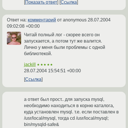
Показать ответ
Ссылка
Ответ на:
комментарий
от anonymous
28.07.2004
09:02:08 +00:00
Читай полный лог - скорее всего он
запускается, а потом тут же валится.
Лично у меня были проблемы с одной
библиотекой.
jackill
★★★★★
28.07.2004 15:54:51 +00:00
Ссылка
а ответ был прост.. для запуска mysql,
необходимо находиться в корню каталога,
куда установлен mysql. т.е. если поставлен в
/usr/local/mysql, тогда cd /usr/local/mysql;
bin/mysqld-safe&