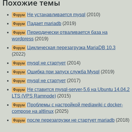
Похожие темы
Не устанавливается mysql
(2010)
Форум
Падает mariadb
(2019)
Форум
Периодически отваливается база на
Форум
wordpress
(2019)
Циклическая перезагрузка MariaDB 10.3
Форум
(2022)
mysql не стартует
(2014)
Форум
Ошибка при запуск служба Mysql
(2019)
Форум
mysql не стартует
(2017)
Форум
Не ставится mysql-server-5.6 на Ubuntu 14.04.2
Форум
LTS (VPS Ramnode)
(2015)
Проблемы с настройкой mediawiki c docker-
Форум
compose на altlinux
(2025)
после перезагрузки не стартует mariadb
(2018)
Форум