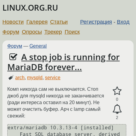
LINUX.ORG.RU
Новости
Галерея
Статьи
Регистрация
-
Вход
Форум
Опросы
Трекер
Поиск
Форум
—
General
A stop job is running for
MariaDB forever...
arch
,
mysqld
,
service
Комп никогда сам не выключается. Стоп
джоб для mysqld никогда не заканчивается
0
(ради интереса оставил на 20 минут). Не
может очистить буфер. Арч с lamp самый
свежий:
2
extra/mariadb 10.3.13-4 [installed]

    Fast SQL database server, derived 