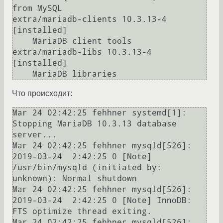
from MySQL

extra/mariadb-clients 10.3.13-4 
[installed]

    MariaDB client tools

extra/mariadb-libs 10.3.13-4 
[installed]

    MariaDB libraries
Что происходит:
Mar 24 02:42:25 fehhner systemd[1]: 
Stopping MariaDB 10.3.13 database 
server...

Mar 24 02:42:25 fehhner mysqld[526]: 
2019-03-24  2:42:25 0 [Note] 
/usr/bin/mysqld (initiated by: 
unknown): Normal shutdown

Mar 24 02:42:25 fehhner mysqld[526]: 
2019-03-24  2:42:25 0 [Note] InnoDB: 
FTS optimize thread exiting.

Mar 24 02:42:25 fehhner mysqld[526]: 