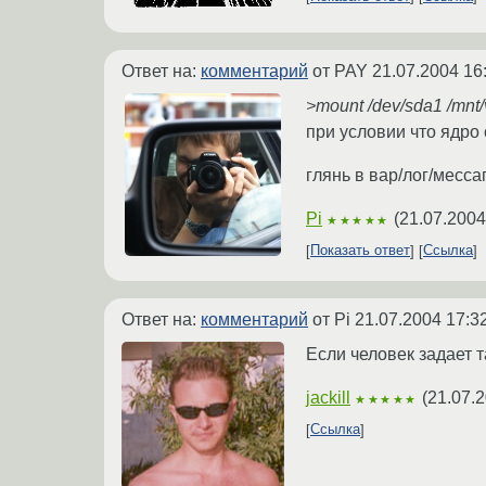
Ответ на:
комментарий
от PAY
21.07.2004 16
>mount /dev/sda1 /mnt/
при условии что ядро
глянь в вар/лог/месса
Pi
(
21.07.2004
★★★★★
Показать ответ
Ссылка
Ответ на:
комментарий
от Pi
21.07.2004 17:3
Если человек задает т
jackill
(
21.07.2
★★★★★
Ссылка