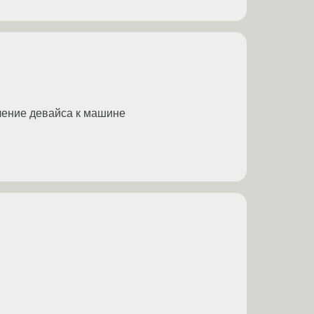
лючение девайса к машине