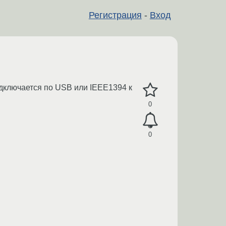
Регистрация
-
Вход
одключается по USB или IEEE1394 к
0
0