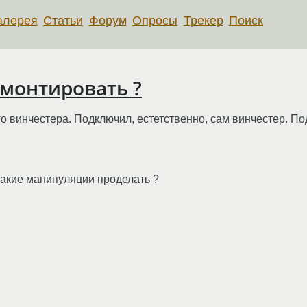
алерея
Статьи
Форум
Опросы
Трекер
Поиск
имонтировать ?
 винчестера. Подключил, естетственно, сам винчестер. П
Какие манипуляции проделать ?