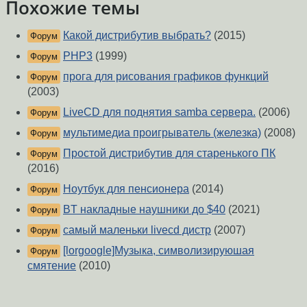
Похожие темы
Какой дистрибутив выбрать?
(2015)
Форум
PHP3
(1999)
Форум
прога для рисования графиков функций
Форум
(2003)
LiveCD для поднятия samba сервера.
(2006)
Форум
мультимедиа проигрыватель (железка)
(2008)
Форум
Простой дистрибутив для старенького ПК
Форум
(2016)
Ноутбук для пенсионера
(2014)
Форум
BT накладные наушники до $40
(2021)
Форум
самый маленьки livecd дистр
(2007)
Форум
[lorgoogle]Музыка, символизируюшая
Форум
смятение
(2010)