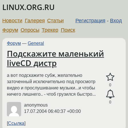
LINUX.ORG.RU
Новости
Галерея
Статьи
Регистрация
-
Вход
Форум
Опросы
Трекер
Поиск
Форум
—
General
Подскажите маленький
liveCD дистр
а вот подскажите субж, желательно
заточенный исключительно под просмотр
0
видео и прослушивание музыки...и чтобы
ничего лишнего.. - чтоб грузился быстро...
0
anonymous
17.07.2004 06:40:37 +00:00
Ссылка