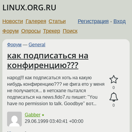
LINUX.ORG.RU
Новости
Галерея
Статьи
Регистрация
-
Вход
Форум
Опросы
Трекер
Поиск
Форум
—
General
как подписаться на
конфиренцию???
народ!!! как подписаться хоть на какую
нибудь конфиренцию??? не фига ето у меня
0
не получается... в нетскапе пытался
подписаться на news.fido7.ru пишет: "You
have no permission to talk. Goodbye" вот...
0
Gabber
★
29.06.1999 03:40:41 +00:00