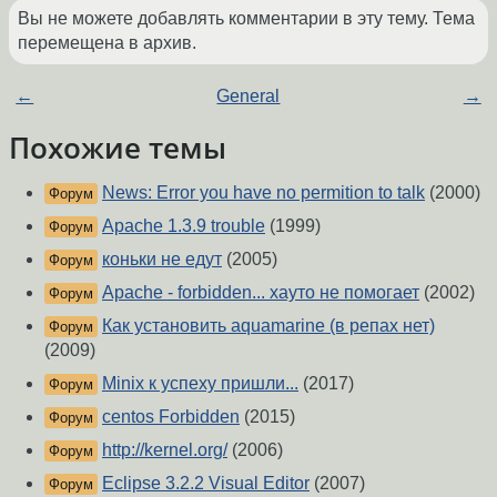
Вы не можете добавлять комментарии в эту тему. Тема
перемещена в архив.
←
General
→
Похожие темы
News: Error you have no permition to talk
(2000)
Форум
Apache 1.3.9 trouble
(1999)
Форум
коньки не едут
(2005)
Форум
Apache - forbidden... хауто не помогает
(2002)
Форум
Как установить aquamarine (в репах нет)
Форум
(2009)
Minix к успеху пришли...
(2017)
Форум
centos Forbidden
(2015)
Форум
http://kernel.org/
(2006)
Форум
Eclipse 3.2.2 Visual Editor
(2007)
Форум