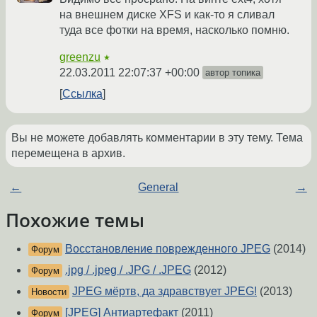
на внешнем диске XFS и как-то я сливал
туда все фотки на время, насколько помню.
greenzu
★
22.03.2011 22:07:37 +00:00
автор топика
Ссылка
Вы не можете добавлять комментарии в эту тему. Тема
перемещена в архив.
←
General
→
Похожие темы
Восстановление поврежденного JPEG
(2014)
Форум
.jpg / .jpeg / .JPG / .JPEG
(2012)
Форум
JPEG мёртв, да здравствует JPEG!
(2013)
Новости
[JPEG] Антиартефакт
(2011)
Форум