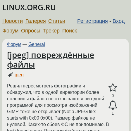
LINUX.ORG.RU
Новости
Галерея
Статьи
Регистрация
-
Вход
Форум
Опросы
Трекер
Поиск
Форум
—
General
[jpeg] повреждённые
файлы
jpeg
Решил пересмотреть фотографии и
обнаружил, что в одной директории более
0
половины файлов не открываются ни одной
программой для просмотра изображений.
GIMP тоже не открывает (Not a JPEG file:
1
starts with 0x00 0x00). Размер файлов не
нулевой. Каких-то сбоев ФС не припоминаю. В
lost+found пусто. Раз сами файлы на месте,