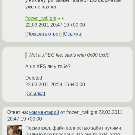
у них внутри, может там и JPEG форматом
уже не пахнет
frozen_twilight
★★
22.03.2011 20:47:19 +00:00
Показать ответ
Ссылка
Not a JPEG file: starts with 0x00 0x00
А не XFS ли у тебя?
Deleted
22.03.2011 20:54:15 +00:00
Ссылка
Ответ на:
комментарий
от frozen_twilight
22.03.2011
20:47:19 +00:00
Посмотрел, файл полностью забит нулями.
Видимо всё просрано. На винте ext4, хотя