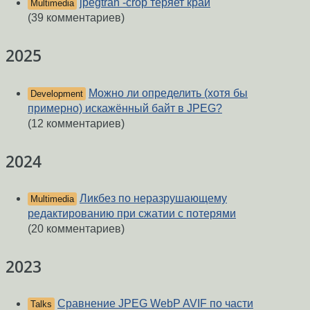
jpegtran -crop теряет край
Multimedia
(39 комментариев)
2025
Можно ли определить (хотя бы
Development
примерно) искажённый байт в JPEG?
(12 комментариев)
2024
Ликбез по неразрушающему
Multimedia
редактированию при сжатии с потерями
(20 комментариев)
2023
Сравнение JPEG WebP AVIF по части
Talks