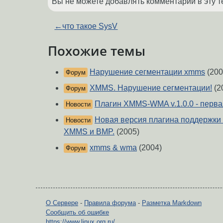
Вы не можете добавлять комментарии в эту т
←
что такое SysV
Похожие темы
Нарушение сегментации xmms
(200
Форум
XMMS. Нарушение сегментации!
(2
Форум
Плагин XMMS-WMA v.1.0.0 - перва
Новости
Новая версия плагина поддержки
Новости
XMMS и BMP.
(2005)
xmms & wma
(2004)
Форум
О Сервере
-
Правила форума
-
Разметка Markdown
Сообщить об ошибке
https://www.linux.org.ru/