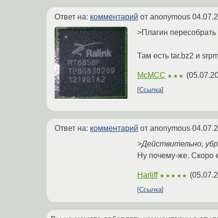
Ответ на:
комментарий
от anonymous
04.07.
>Плагин пересобрать 
Там есть tar.bz2 и srp
McMCC
(
05.07.2
★★★
Ссылка
Ответ на:
комментарий
от anonymous
04.07.
>Действительно, убра
Ну почему-же. Скоро е
Harliff
(
05.07.
★★★★★
Ссылка