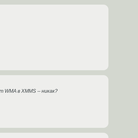
чит WMA в XMMS -- никак?