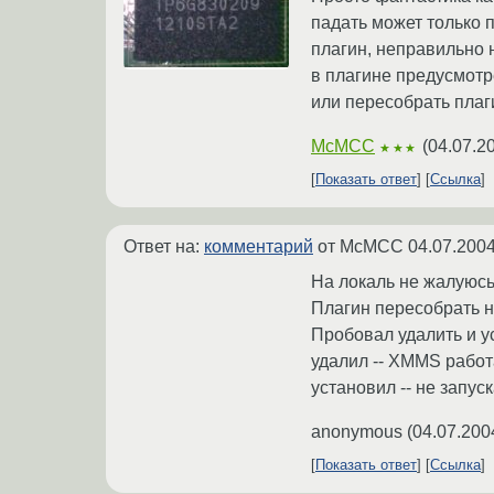
падать может только 
плагин, неправильно 
в плагине предусмотр
или пересобрать плаги
McMCC
(
04.07.2
★★★
Показать ответ
Ссылка
Ответ на:
комментарий
от McMCC
04.07.2004
На локаль не жалуюсь
Плагин пересобрать н
Пробовал удалить и у
удалил -- XMMS работ
установил -- не запус
anonymous
(
04.07.200
Показать ответ
Ссылка