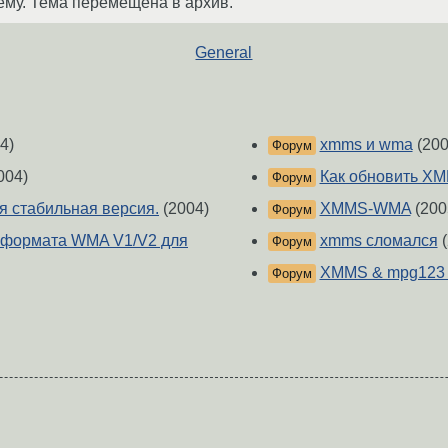
ему. Тема перемещена в архив.
General
4)
xmms и wma
(200
Форум
004)
Как обновить X
Форум
я стабильная версия.
(2004)
XMMS-WMA
(200
Форум
 формата WMA V1/V2 для
xmms сломался
(
Форум
XMMS & mpg123
Форум