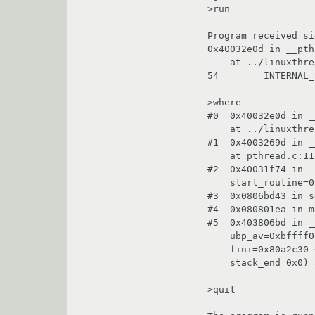
>run

Program received si
0x40032e0d in __pth
    at ../linuxthreads/sysdeps/unix/sysv/linux/pt-sigsuspend.c:54

54        INTERNAL_
>where

#0  0x40032e0d in _
    at ../linuxthreads/sysdeps/unix/sysv/linux/pt-sigsuspend.c:54

#1  0x4003269d in _
    at pthread.c:1151

#2  0x40031f74 in _
    start_routine=0xfffffffc, arg=0xfffffffc) at restart.h:34

#3  0x0806bd43 in s
#4  0x080801ea in m
#5  0x403806bd in _
    ubp_av=0xbffff084, init=0x80a2c00 <__libc_csu_init>,

    fini=0x80a2c30 <__libc_csu_fini>, rtld_fini=0x40012820 <_rtld_global>,

    stack_end=0x0) at ../sysdeps/generic/libc-start.c:193

>quit
