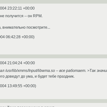
2004 23:22:11 +00:00
не получится -- он RPM.
m, внимательно посмотрите...
004 06:42:28 +00:00
)
2004 21:04:24 +00:00
л /usr/lib/xmms/Input/libwma.so -- все работает. >Так зна
го доведут до ума, и будет тебе праздник.
2004 13:49:55 +00:00
)