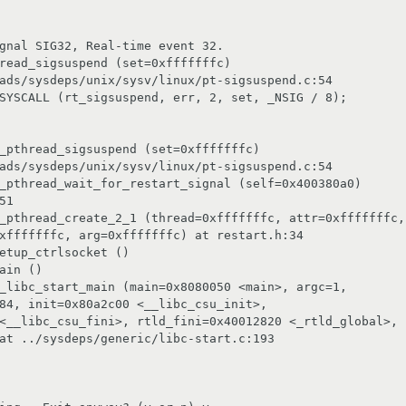
gnal SIG32, Real-time event 32.

read_sigsuspend (set=0xfffffffc)

SYSCALL (rt_sigsuspend, err, 2, set, _NSIG / 8);

_pthread_sigsuspend (set=0xfffffffc)

_pthread_wait_for_restart_signal (self=0x400380a0)

_pthread_create_2_1 (thread=0xfffffffc, attr=0xfffffffc,

etup_ctrlsocket ()

ain ()

_libc_start_main (main=0x8080050 <main>, argc=1,
