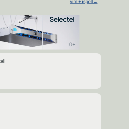
vim + ispell
→
all