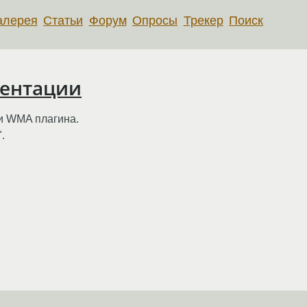
алерея
Статьи
Форум
Опросы
Трекер
Поиск
ментации
и WMA плагина.
.