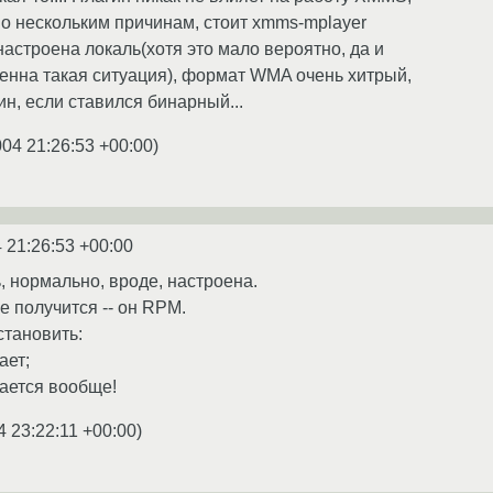
по нескольким причинам, стоит xmms-mplayer
настроена локаль(хотя это мало вероятно, да и
енна такая ситуация), формат WMA очень хитрый,
н, если ставился бинарный...
004 21:26:53 +00:00
)
 21:26:53 +00:00
, нормально, вроде, настроена.
е получится -- он RPM.
становить:
ает;
кается вообще!
4 23:22:11 +00:00
)