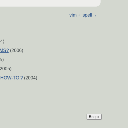
vim + ispell
→
4)
MMS?
(2006)
5)
2005)
 HOW-TO ?
(2004)
Вверх