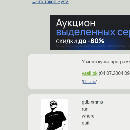
←
что такое SysV
У меня кучка программ
vasiliok
(
04.07.2004 09
Ссылка
gdb xmms
run
where
quit