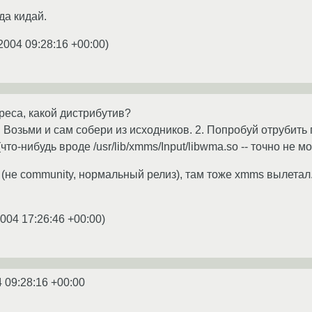
да кидай.
2004 09:28:16 +00:00
)
ереса, какой дистрибутив?
 Возьми и сам собери из исходников. 2. Попробуй отрубить
то-нибудь вроде /usr/lib/xmms/Input/libwma.so -- точно не мог
(не community, нормальный релиз), там тоже xmms вылетал. 
2004 17:26:46 +00:00
)
 09:28:16 +00:00