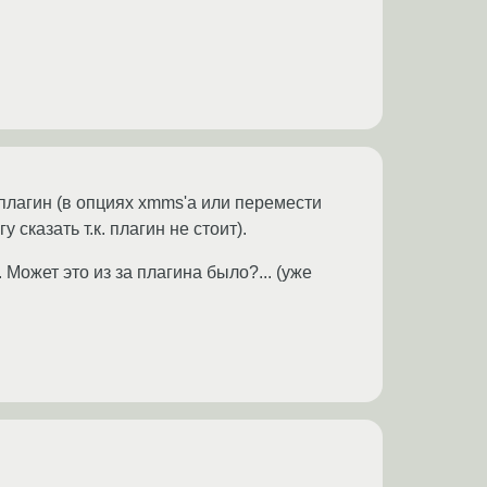
 плагин (в опциях xmms'a или перемести
у сказать т.к. плагин не стоит).
Может это из за плагина было?... (уже