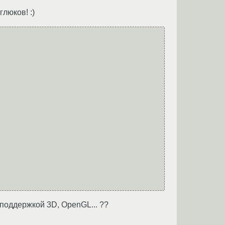
люков! :)
 поддержкой 3D, OpenGL... ??