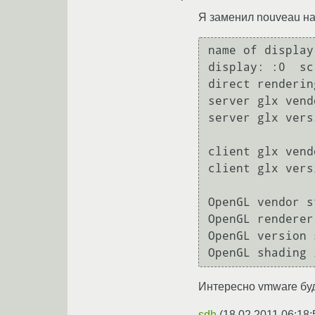
Я заменил nouveau на 
name of display:
display: :0  sc
direct renderin
server glx vend
server glx vers
client glx vend
client glx vers
OpenGL vendor s
OpenGL renderer
OpenGL version 
Интересно vmware буд
sdh
(
18.02.2011 06:18: