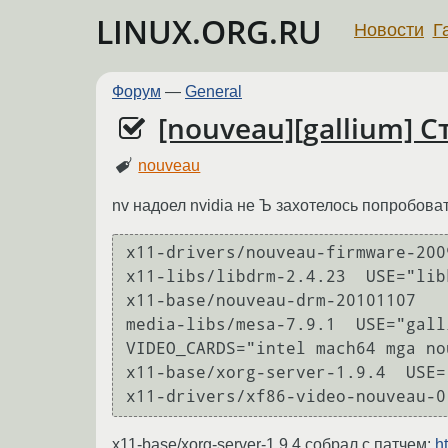
LINUX.ORG.RU
Новости
Г
Форум
—
General
[nouveau][gallium] 
nouveau
nv надоел nvidia не Ъ захотелось попробова
x11-drivers/nouveau-firmware-2009
x11-libs/libdrm-2.4.23  USE="lib
x11-base/nouveau-drm-20101107

media-libs/mesa-7.9.1  USE="gall
VIDEO_CARDS="intel mach64 mga no
x11-base/xorg-server-1.9.4  USE=
x11-base/xorg-server-1.9.4 собрал с патчем:
h