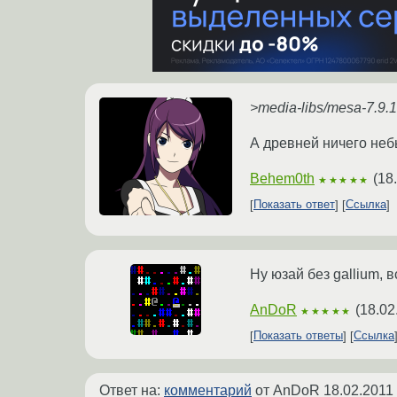
>media-libs/mesa-7.9.1
А древней ничего неб
Behem0th
(
18
★★★★★
Показать ответ
Ссылка
Ну юзай без gallium, в
AnDoR
(
18.02
★★★★★
Показать ответы
Ссылка
Ответ на:
комментарий
от AnDoR
18.02.2011