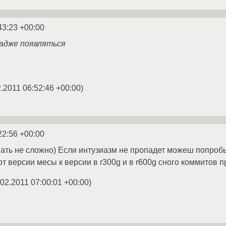
43:23 +00:00
адже появляться
2.2011 06:52:46 +00:00
)
22:56 +00:00
ть не сложно) Если интузиазм не пропадет можеш попробыв
от версии месы к версии в r300g и в r600g сного коммитов п
.02.2011 07:00:01 +00:00
)