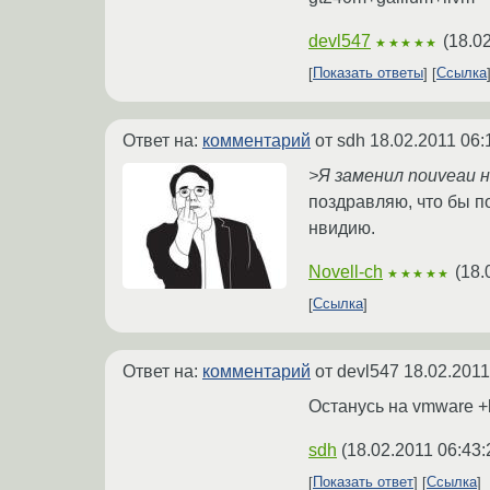
devl547
(
18.0
★★★★★
Показать ответы
Ссылка
Ответ на:
комментарий
от sdh
18.02.2011 06:
>Я заменил nouveau 
поздравляю, что бы по
нвидию.
Novell-ch
(
18.
★★★★★
Ссылка
Ответ на:
комментарий
от devl547
18.02.2011
Останусь на vmware +
sdh
(
18.02.2011 06:43:
Показать ответ
Ссылка