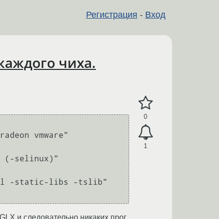
Регистрация
-
Вход
 каждого чиха.
0
radeon vmware"

1
 (-selinux)" 
l -static-libs -tslib"

 GLX и следовательно никаких прог