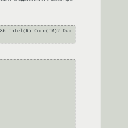
86 Intel(R) Core(TM)2 Duo 