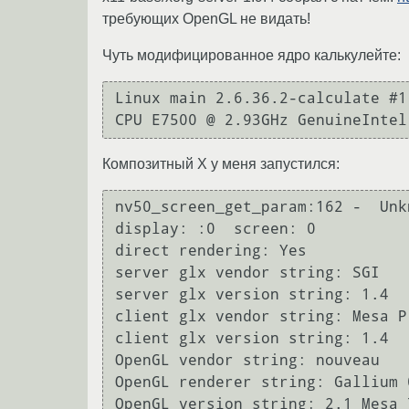
требующих OpenGL не видать!
Чуть модифицированное ядро калькулейте:
Linux main 2.6.36.2-calculate #1
Композитный X у меня запустился:
nv50_screen_get_param:162 -  Unk
display: :0  screen: 0

direct rendering: Yes

server glx vendor string: SGI

server glx version string: 1.4

client glx vendor string: Mesa P
client glx version string: 1.4

OpenGL vendor string: nouveau

OpenGL renderer string: Gallium 
OpenGL version string: 2.1 Mesa 7