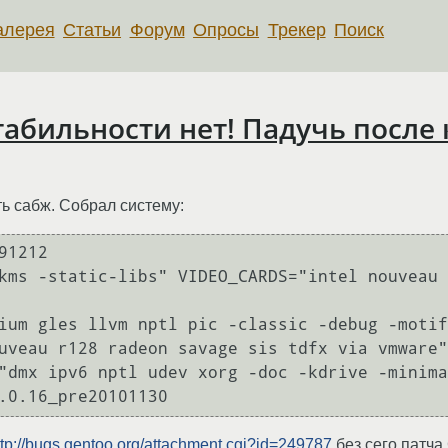
алерея
Статьи
Форум
Опросы
Трекер
Поиск
Стабильности нет! Падучь после
ть сабж. Собрал систему:
1212

kms -static-libs" VIDEO_CARDS="intel nouveau 
ium gles llvm nptl pic -classic -debug -motif
uveau r128 radeon savage sis tdfx via vmware"

"dmx ipv6 nptl udev xorg -doc -kdrive -minima
ttp://bugs.gentoo.org/attachment.cgi?id=249787
без сего патча