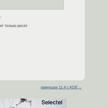
..
т только ресет.
opensuse 11.4 c KDE
→