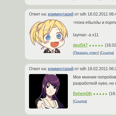
Ответ на:
комментарий
от sdh
18.02.2011 06:
>пока ебылды в порт
layman -a x11
devl547
(
18.0
★★★★★
Показать ответ
Ссылка
Ответ на:
комментарий
от sdh
18.02.2011 06:
Мое мнение попробова
разработкой нуво, но 
Behem0th
(
18
★★★★★
Ссылка