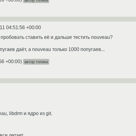
автор топика
11 04:51:56 +00:00
 пробовать ставить её и дальше тестить nouveau?
угаев даёт, а nouveau только 1000 попугаев...
56 +00:00
)
автор топика
u, libdrm и ядро из git.
все летает.