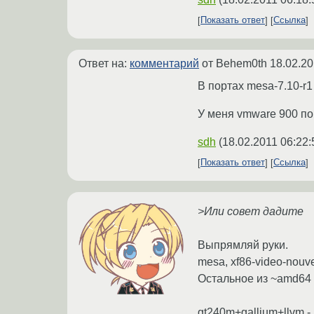
Показать ответ
Ссылка
Ответ на:
комментарий
от Behem0th
18.02.20
В портах mesa-7.10-r1
У меня vmware 900 поп
sdh
(
18.02.2011 06:22:
Показать ответ
Ссылка
>Или совет дадите
Выпрямляй руки.
mesa, xf86-video-nouvea
Остальное из ~amd64
gt240m+gallium+llvm - 