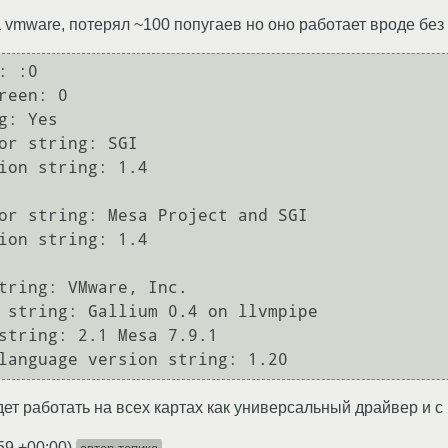
vmware, потерял ~100 попугаев но оно работает вроде без г
 :0

reen: 0

g: Yes

or string: SGI

ion string: 1.4

or string: Mesa Project and SGI

ion string: 1.4

tring: VMware, Inc.

 string: Gallium 0.4 on llvmpipe

string: 2.1 Mesa 7.9.1

ет работать на всех картах как универсальный драйвер и с
59 +00:00
)