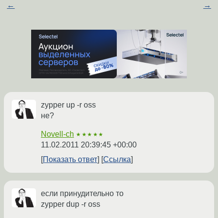
←
→
zypper up -r oss
не?
Novell-ch
★★★★★
11.02.2011 20:39:45 +00:00
Показать ответ
Ссылка
если принудительно то
zypper dup -r oss