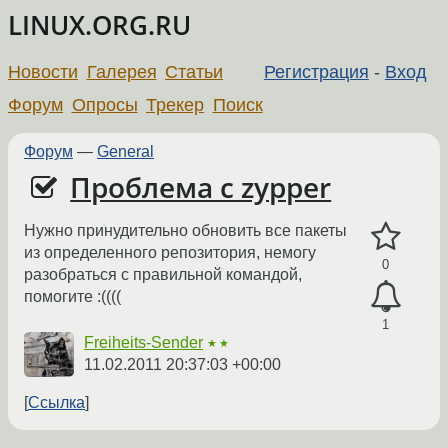
LINUX.ORG.RU
Новости
Галерея
Статьи
Регистрация
-
Вход
Форум
Опросы
Трекер
Поиск
Форум
—
General
Проблема с zypper
Нужно принудительно обновить все пакеты
из определенного репозитория, немогу
0
разобраться с правильной командой,
помогите :((((
1
Freiheits-Sender
★★
11.02.2011 20:37:03 +00:00
Ссылка