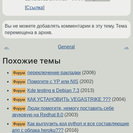
Ссылка
Вы не можете добавлять комментарии в эту тему. Тема
перемещена в архив.
←
General
→
Похожие темы
переключение ракладки
(2006)
Форум
Помогите с YP или NIS
(2002)
Форум
Kde testing в Debian 7.3
(2013)
Форум
КАК УСТАНОВИТЬ VEGASTRIKE ???
(2004)
Форум
Люди помогите, немогу поставить себе
Форум
звуковую на Redhat 8.0
(2003)
Как выгрузить код python и все составляющие
Форум
апп c облака heroku???
(2016)