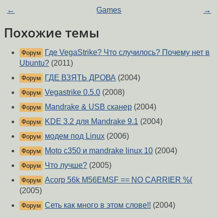
←
Games
→
Похожие темы
Где VegaStrike? Что случилось? Почему нет в
Форум
Ubuntu?
(2011)
ГДЕ ВЗЯТЬ ДРОВА
(2004)
Форум
Vegastrike 0.5.0
(2008)
Форум
Mandrake & USB сканер
(2004)
Форум
KDE 3.2 для Mandrake 9.1
(2004)
Форум
модем под Linux
(2006)
Форум
Moto c350 и mandrake linux 10
(2004)
Форум
Что лучше?
(2005)
Форум
Acorp 56k M56EMSF == NO CARRIER %(
Форум
(2005)
Сеть как много в этом слове!!
(2004)
Форум