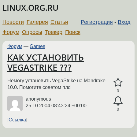
LINUX.ORG.RU
Новости
Галерея
Статьи
Регистрация
-
Вход
Форум
Опросы
Трекер
Поиск
Форум
—
Games
КАК УСТАНОВИТЬ
VEGASTRIKE ???
Немогу установить VegaStrike на Mandrake
10.0. Помогите советом плс!
0
anonymous
25.10.2004 08:43:24 +00:00
0
Ссылка
←
→