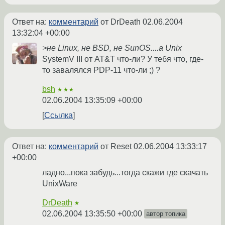
Ответ на:
комментарий
от DrDeath
02.06.2004
13:32:04 +00:00
>не Linux, не BSD, не SunOS....а Unix
SystemV III от AT&T что-ли? У тебя что, где-
то завалялся PDP-11 что-ли ;) ?
bsh
★★★
02.06.2004 13:35:09 +00:00
Ссылка
Ответ на:
комментарий
от Reset
02.06.2004 13:33:17
+00:00
ладно...пока забудь...тогда скажи где скачать
UnixWare
DrDeath
★
02.06.2004 13:35:50 +00:00
автор топика