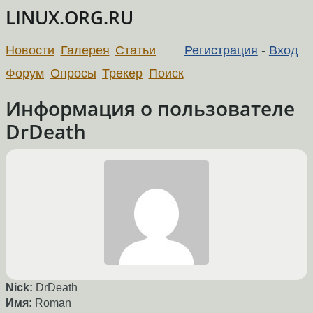
LINUX.ORG.RU
Новости
Галерея
Статьи
Регистрация
-
Вход
Форум
Опросы
Трекер
Поиск
Информация о пользователе
DrDeath
Nick:
DrDeath
Имя:
Roman