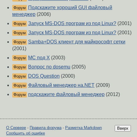
Подскажите хороший GUI файловый
Форум
менеджер
(2006)
Запуск MS-DOS програм из под Linux?
(2001)
Форум
Запуск MS-DOS програм из под Linux?
(2001)
Форум
Samba+DOS клиент для майкрософт сетки
Форум
(2001)
MC под X
(2003)
Форум
Вопрос по dosemu
(2005)
Форум
DOS Question
(2000)
Форум
Файловый менеджер на.NET
(2009)
Форум
подскажите файловый менеджер
(2012)
Форум
О Сервере
-
Правила форума
-
Разметка Markdown
Вверх
Сообщить об ошибке