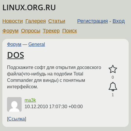
LINUX.ORG.RU
Новости
Галерея
Статьи
Регистрация
-
Вход
Форум
Опросы
Трекер
Поиск
Форум
—
General
DOS
Подскажите софт для открытия досовского
файла(что-нибудь на подобии Total
0
Commander для винды) с понятным
интерфейсом.
1
ma3k
10.12.2010 17:07:30 +00:00
Ссылка