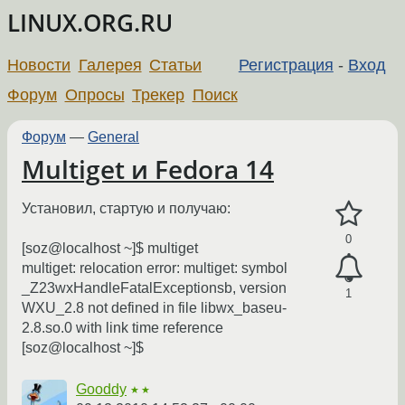
LINUX.ORG.RU
Новости
Галерея
Статьи
Регистрация
-
Вход
Форум
Опросы
Трекер
Поиск
Форум
—
General
Multiget и Fedora 14
Установил, стартую и получаю:
0
[soz@localhost ~]$ multiget
multiget: relocation error: multiget: symbol
_Z23wxHandleFatalExceptionsb, version
1
WXU_2.8 not defined in file libwx_baseu-
2.8.so.0 with link time reference
[soz@localhost ~]$
Gooddy
★★