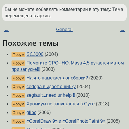
Вы не можете добавлять комментарии в эту тему. Тема
перемещена в архив.
←
General
→
Похожие темы
SC3000
(2004)
Форум
Помогите СРОЧНО, Maya 4.5 ругается матом
Форум
при запуске!!!
(2003)
На что намекает лог сборки?
(2020)
Форум
cedega выдаёт ошибку
(2004)
Форум
segfault...need ur help !!
(2010)
Форум
Хромиум не запускается в Сусе
(2018)
Форум
glibc
(2006)
Форум
«CorelDraw 9» и «CorelPhotoPaint 9»
(2005)
Форум