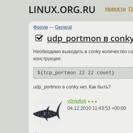
LINUX.ORG.RU
Новости
Г
Форум
—
General
udp_portmon в conk
Необходимо выводить в conky количество со
конструкция:
udp_portmon в conky нет. Как быть?
v0mqfish
★★★
04.12.2010 11:43:53 +00:00