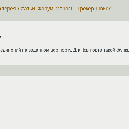
алерея
Статьи
Форум
Опросы
Трекер
Поиск
y
единений на заданном udp порту. Для tcp порта такой фун