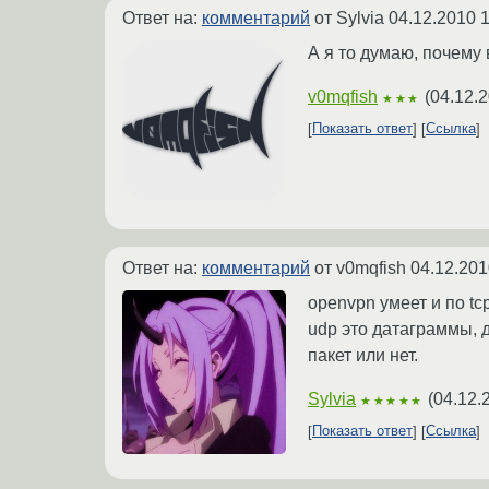
Ответ на:
комментарий
от Sylvia
04.12.2010 1
А я то думаю, почему в
v0mqfish
(
04.12.2
★★★
Показать ответ
Ссылка
Ответ на:
комментарий
от v0mqfish
04.12.201
openvpn умеет и по tc
udp это датаграммы, 
пакет или нет.
Sylvia
(
04.12.
★★★★★
Показать ответ
Ссылка